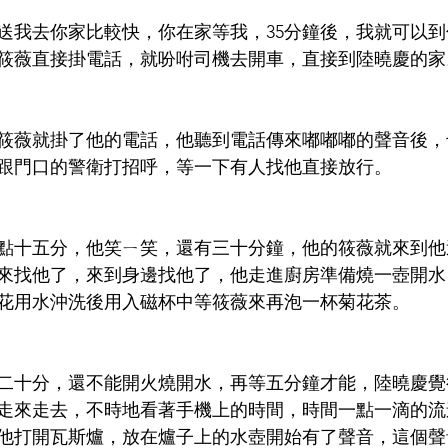
送我去你家比較快，你在家等我，35分鐘後，我就可以
筱薇直接掛電話，就吩咐司機去開車，直接到陸曉慶的家
筱薇就掛了他的電話，他聽到電話傳來嘟嘟嘟的聲音後，
跟門口的警衛打招呼，等一下有人找他直接放行。
點十五分，他笑ㄧ笑，還有三十分鐘，他的筱薇就來到他
來找他了，來到身邊找他了，他走進廚房準備燒一壺開水
花用水沖洗後用入磁杯中等筱薇來再泡一杯菊花茶。
二十分，還不能開火燒開水，再等五分鐘才能，陸曉慶覺
走來走去，不時地看著手機上的時間，時間一點一滴的流
他打開瓦斯爐，放在爐子上的水壺開始有了聲音，這個聲