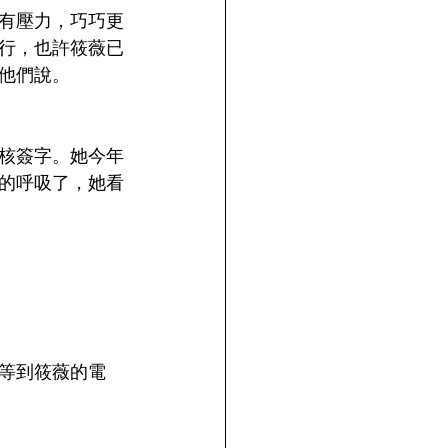
有壓力，巧巧更
行，也許筱薇已
他們說。
核簽字。她今年
的呼吸了，她看
等到筱薇的電