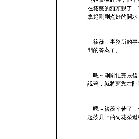
對視著彼此時，他們
在筱薇的額頭親了一
拿起剛剛煮好的開水
「筱薇，事務所的事
間的答案了。
「嗯～剛剛忙完最後
說著，就將頭靠在陸
「嗯～筱薇辛苦了，
起茶几上的菊花茶遞