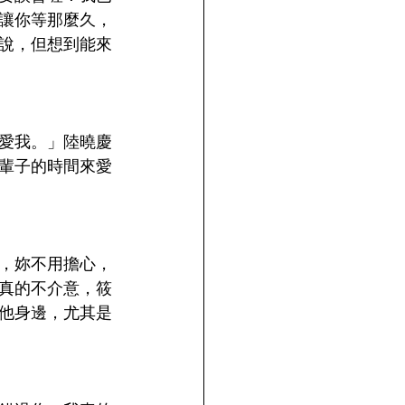
讓你等那麼久，
說，但想到能來
愛我。」陸曉慶
輩子的時間來愛
，妳不用擔心，
真的不介意，筱
他身邊，尤其是