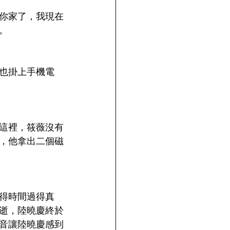
到你家了，我現在
。
也掛上手機電
這裡，筱薇沒有
，他拿出二個磁
得時間過得真
逝，陸曉慶終於
音讓陸曉慶感到