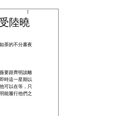
受陸曉
如荼的不分晝夜
薇要跟齊明談離
即時這一星期以
他可以在等，只
明能履行他們之