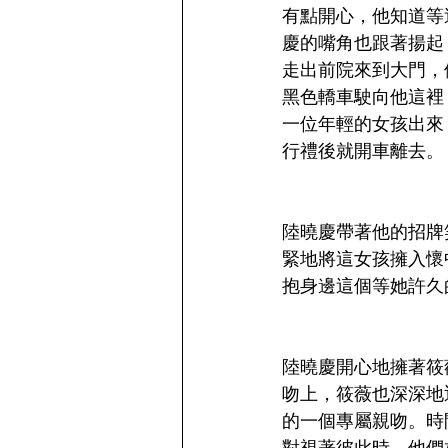
有點開心，他知道等
慶的嘴角也跟著揚起
走出前院來到大門，
黑色轎車駛向他這裡
一位年輕的女孩出來
行禮後就開車離去。
陸曉慶帶著他的招牌
緊地將這女孩擁入懷
抱身邊這個等她許久
陸曉慶開心地擁著筱
吻上，筱薇也深深地
的一個專屬親吻。時