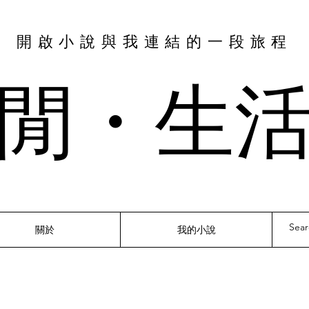
​開啟小說與我連結的一段旅程
閒・​生
關於
我的小說