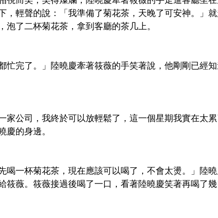
相視而笑，笑得燦爛，陸曉慶牽著筱薇的手走進客廳坐在
下，輕聲的說：「我準備了菊花茶，天晚了可安神。」就
，泡了二杯菊花茶，拿到客廳的茶几上。
都忙完了。」陸曉慶牽著筱薇的手笑著說，他剛剛已經知
一家公司，我終於可以放輕鬆了，這一個星期我實在太累
曉慶的身邊。
先喝一杯菊花茶，現在應該可以喝了，不會太燙。」陸曉
給筱薇。筱薇接過後喝了一口，看著陸曉慶笑著再喝了幾