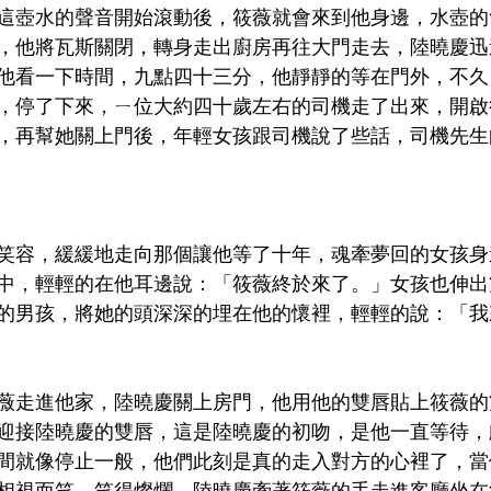
這壺水的聲音開始滾動後，筱薇就會來到他身邊，水壺的
，他將瓦斯關閉，轉身走出廚房再往大門走去，陸曉慶迅
他看一下時間，九點四十三分，他靜靜的等在門外，不久
，停了下來，ㄧ位大約四十歲左右的司機走了出來，開啟
，再幫她關上門後，年輕女孩跟司機說了些話，司機先生
笑容，緩緩地走向那個讓他等了十年，魂牽夢回的女孩身
中，輕輕的在他耳邊說：「筱薇終於來了。」女孩也伸出
的男孩，將她的頭深深的埋在他的懷裡，輕輕的說：「我
薇走進他家，陸曉慶關上房門，他用他的雙唇貼上筱薇的
迎接陸曉慶的雙唇，這是陸曉慶的初吻，是他一直等待，
間就像停止一般，他們此刻是真的走入對方的心裡了，當