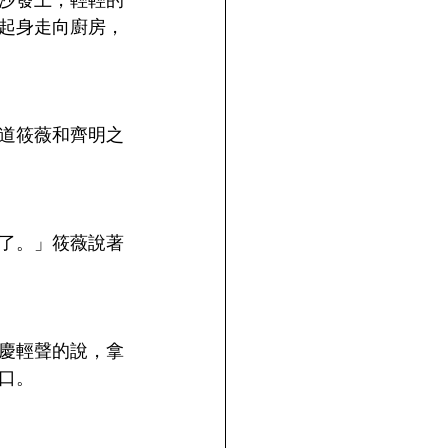
沙發上，輕輕的
起身走向廚房，
道筱薇和齊明之
了。」筱薇說著
慶輕聲的說，拿
口。