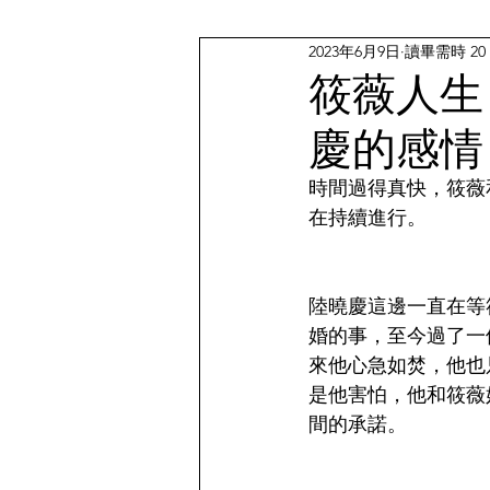
2023年6月9日
讀畢需時 20
筱薇人生
慶的感情
時間過得真快，筱薇
在持續進行。
陸曉慶這邊一直在等
婚的事，至今過了一
來他心急如焚，他也
是他害怕，他和筱薇
間的承諾。