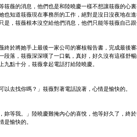
等筱薇的消息，他們也是和陸曉慶一樣不想讓筱薇的心裏
她也知道筱薇現在事務所的工作，絕對是沒日沒夜地在進
只是，筱薇根本沒空給他們消息，他們只能等筱薇自己跟
薇終於將她手上最後一家公司的審核報告書，完成最後審
一段落，筱薇深深嘆了一口氣，真好，好久沒有這樣舒暢
上九點十分，筱薇拿起電話打給陸曉慶。
可以去找你嗎？」筱薇對著電話說著，心情是愉快的。
，妳等我。」陸曉慶難掩內心的喜悅，他等好久了，終於
情是愉快的。