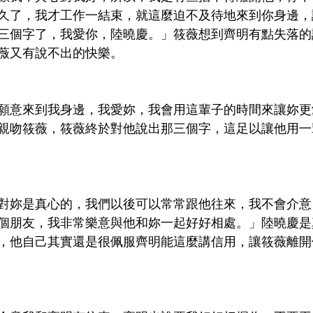
久了，我才工作一結束，就這麼迫不及待地來到你身邊，
三個字了，我愛你，陸曉慶。」筱薇想到齊明有點失落的
薇又有說不出的快樂。
願意來到我身邊，我愛妳，我會用這輩子的時間來讓妳更
親吻筱薇，筱薇終於對他說出那三個字，這足以讓他用一
對妳是真心的，我們以後可以常常跟他往來，我不會介意
個朋友，我非常樂意與他和妳一起好好相處。」陸曉慶是
，他自己其實還是很佩服齊明能這麼講信用，讓筱薇離開