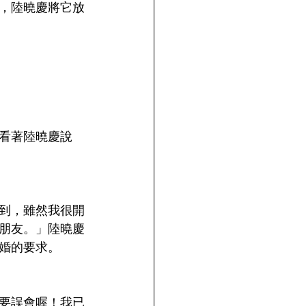
，陸曉慶將它放
看著陸曉慶說
到，雖然我很開
朋友。」陸曉慶
婚的要求。
要誤會喔！我已