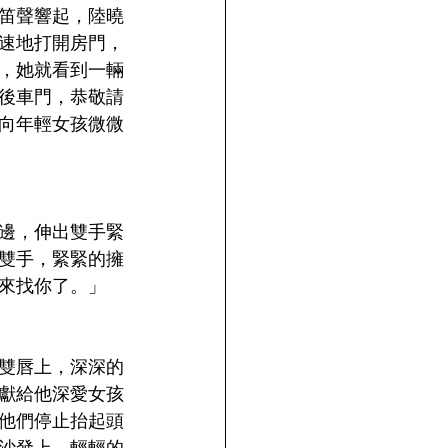
笛聲響起，陸曉
速地打開房門，
，她就看到一輛
後車門，恭敬請
向年輕女孩微微
邊，伸出雙手緊
雙手，緊緊的擁
來找你了。」
雙唇上，深深的
獻給他深愛女孩
他們停止抬起頭