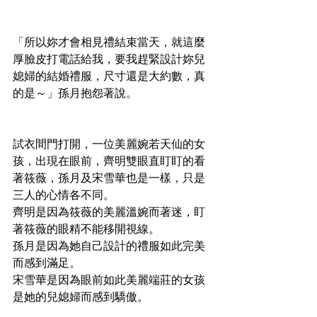
「所以妳才會相見禮結束當天，就這麼
厚臉皮打電話給我，要我趕緊設計妳兒
媳婦的結婚禮服，尺寸還是大約數，真
的是～」孫月抱怨著說。
試衣間門打開，一位美麗婉若天仙的女
孩，出現在眼前，齊明雙眼直盯盯的看
著筱薇，孫月及宋雪華也是一樣，只是
三人的心情各不同。
齊明是因為筱薇的美麗溫婉而著迷，盯
著筱薇的眼精不能移開視線。
孫月是因為她自己設計的禮服如此完美
而感到滿足。
宋雪華是因為眼前如此美麗端莊的女孩
是她的兒媳婦而感到驕傲。