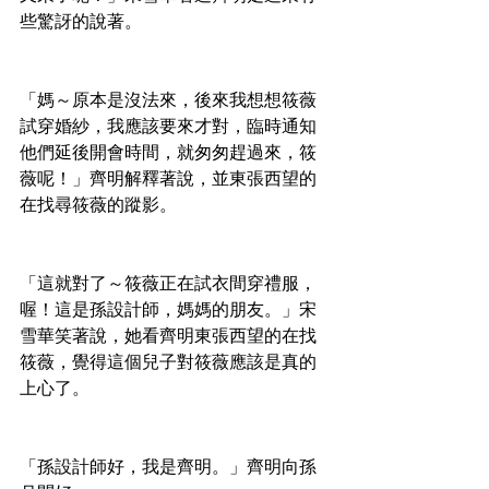
些驚訝的說著。
「媽～原本是沒法來，後來我想想筱薇
試穿婚紗，我應該要來才對，臨時通知
他們延後開會時間，就匆匆趕過來，筱
薇呢！」齊明解釋著說，並東張西望的
在找尋筱薇的蹤影。
「這就對了～筱薇正在試衣間穿禮服，
喔！這是孫設計師，媽媽的朋友。」宋
雪華笑著說，她看齊明東張西望的在找
筱薇，覺得這個兒子對筱薇應該是真的
上心了。
「孫設計師好，我是齊明。」齊明向孫