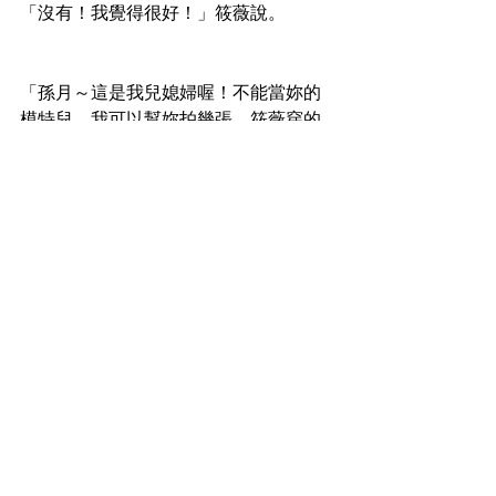
「沒有！我覺得很好！」筱薇說。
「孫月～這是我兒媳婦喔！不能當妳的
模特兒，我可以幫妳拍幾張，筱薇穿的
這三件禮服，妳可以放在妳的店裏展
出，其他妳別想喔！我可先說清楚。」
宋雪華有些激動地說著。
「我知道啦！開玩笑也不行，誰不知道
妳多寶貝妳這個媳婦，他們結婚時，也
有專業攝影師在拍照，那時多洗一些筱
薇的獨照給我，我挑好後，再將照片放
大，記得給我照片就好。」孫月搖搖頭
說著，她知道宋雪華的個性就是這樣直
爽開朗。孫月轉向筱薇說：「筱薇妳可
以跟服務人員去試衣間換回妳自己的衣
服了。」