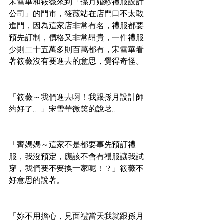
宋雪華和筱薇來到「孫月婚紗禮服設計
公司」的門市，筱薇站在店門口不太敢
進門，因為這家店非常有名，禮服都要
預先訂制，價格又非常昂貴，一件禮服
少則二十五萬多則百萬都有，宋雪華看
著筱薇沒有要進去的意思，覺得奇怪。
「筱薇～我們進去啊！我跟孫月設計師
約好了。」宋雪華微笑的說著。
「齊媽媽～這家不是都要事先預訂禮
服，我沒預定，應該不會有禮服讓我試
穿，我們要不要換一家呢！？」筱薇不
好意思的說著。
「妳不用擔心，見面禮當天我就跟孫月