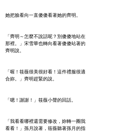
她把臉看向一直傻傻看著她的齊明。
「齊明～怎麼不說話呢？別傻傻地站在
那裡。」宋雪華也轉向看著傻傻站著的
齊明說。
「喔！筱薇很美很好看！這件禮服很適
合妳。」齊明趕緊的說。
「嗯！謝謝！」筱薇小聲的回話。
「我看看哪裡還需要修改，妳轉一圈我
看看！」孫月說著，筱薇聽著孫月的指