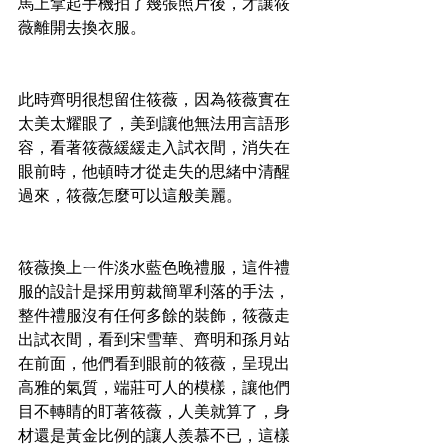
馬上拿起手機拍了幾張照片後，才讓筱
薇離開去換衣服。
此時齊明很想留住筱薇，因為筱薇實在
太美太耀眼了，美到讓他無法用言語形
容，看著筱薇緩緩走入試衣間，消失在
眼前時，他頓時才從走失的思緒中清醒
過來，筱薇怎麼可以這般美麗。
筱薇換上ㄧ件淡水藍色晚禮服，這件禮
服的設計是採用剪裁簡單利落的手法，
整件禮服沒有任何多餘的裝飾，筱薇走
出試衣間，看到宋雪華、齊明和孫月站
在前面，他們看到眼前的筱薇，呈現出
高雅的氣質，端莊可人的模樣，讓他們
目不轉睛的盯著筱薇，人美就算了，身
材還是黃金比例的讓人羨慕不已，這樣