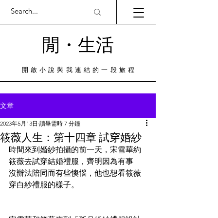
閒・​生活
​開啟小說與我連結的一段旅程
文章
2023年5月13日
讀畢需時 7 分鐘
筱薇人生：第十四章 試穿婚紗
時間來到婚紗拍攝的前一天，宋雪華約
筱薇去試穿結婚禮服，齊明因為有事
沒辦法陪同而有些懊惱，他也想看筱薇
穿白紗禮服的樣子。