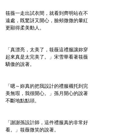
筱薇一走出試衣間，就看到齊明站在不
遠處，既驚訝又開心，臉頰微微的暈紅
更顯得柔美動人。
「真漂亮，太美了，筱薇這禮服讓妳穿
起來真是太完美了。」宋雪華看著筱薇
驕傲的說著。
「嗯～妳真的把我設計的禮服襯托到完
美無瑕，我很開心。」孫月開心的說著
不斷地點點頭。
「謝謝孫設計師，這件禮服真的非常好
看。」筱薇微笑的說著。