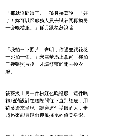
「那就沒問題了。」孫月接著說：「好
了！妳可以跟服務人員去試衣間再換另
一套晚禮服。」孫月跟筱薇說著。
「我拍ㄧ下照片，齊明，你過去跟筱薇
一起拍一張。」宋雪華馬上拿起手機拍
了幾張照片後，才讓筱薇離開去換衣
服。
筱薇換上另一件粉紅色晚禮服，這件晚
禮服的設計在腰際間往下直到裙底，用
荷葉邊來呈現，讓穿這件禮服的人，走
起路來能展現出迎風搖曳的優美身影。