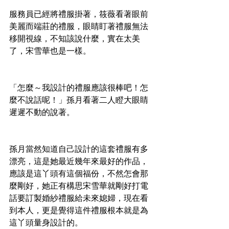
服務員已經將禮服掛著，筱薇看著眼前
美麗而端莊的禮服，眼睛盯著禮服無法
移開視線，不知該說什麼，實在太美
了，宋雪華也是一樣。
「怎麼～我設計的禮服應該很棒吧！怎
麼不說話呢！」孫月看著二人瞪大眼睛
遲遲不動的說著。
孫月當然知道自己設計的這套禮服有多
漂亮，這是她最近幾年來最好的作品，
應該是這丫頭有這個福份，不然怎會那
麼剛好，她正有構思宋雪華就剛好打電
話要訂製婚紗禮服給未來媳婦，現在看
到本人，更是覺得這件禮服根本就是為
這丫頭量身設計的。