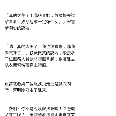
「真的太美了！我很喜歡，筱薇快去試
穿看看，妳穿起來一定像仙女。」宋雪
華開心的說著。
「嗯！真的太美了！我也很喜歡，那我
去試穿了。」筱薇微笑的說著，緊接著
二位服務人員就將禮服拿起，跟著進去
試衣間幫筱薇穿上禮服。
正當筱薇與二位服務員走進是試衣間
時，齊明剛好走了進來。
「齊明～你不是說沒辦法來嗎！？怎麼
又來了呢？」宋雪華看這齊明走進來有