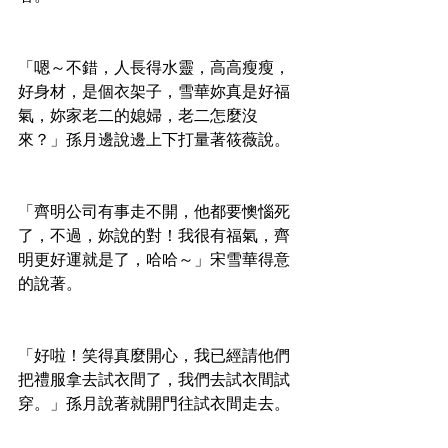
「嗯～不錯，人長得水靈，高高瘦瘦，
好身材，是個衣架子，雪華妳真是好福
氣，妳家老二的媳婦，老二怎麼沒
來？」孫月邊說邊上下打量著筱薇說。
「齊明公司有事走不開，他都要懊惱死
了，不過，妳說的對！我很有福氣，齊
明更好運就是了，哈哈～」宋雪華得意
的說著。
「好啦！笑得真麼開心，我已經請他們
把禮服拿去試衣間了，我們去試衣間試
穿。」孫月說著就開門往試衣間走去。