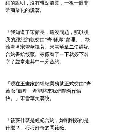
細的說明，沒有帶點溫柔，一板一眼非
常商業化的說著。
「我知道了宋館長，這沒問題，那以後
我的經紀約就交由“齊.藝廊“處理。」筱
薇看著宋雪華說著。宋雪華拿二份經紀
合約書給筱薇。筱薇看了ㄧ下就簽下名
字了並拿走其中一分合約。
「現在王畫家的經紀業務就正式交由“齊.
藝廊“處理，希望將來我們能合作愉
快。」宋雪華笑著說。
「筱薇什麼是經紀合約，妳剛剛簽的是
什麼？」巧巧好奇的問筱薇。