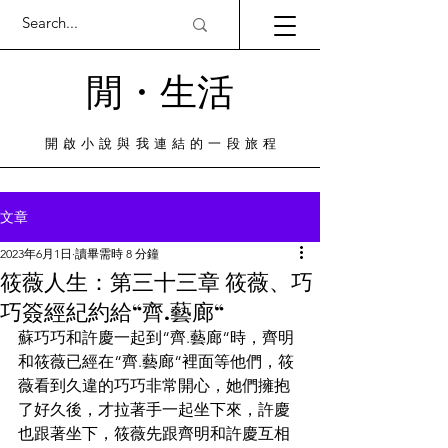
閒・​生活
​開啟小說與我連結的一段旅程
文章
2023年6月1日
讀畢需時 8 分鐘
筱薇人生：第三十三章 筱薇、巧
巧簽經紀約給“齊.藝廊“
蘇巧巧和許慶一起到“齊.藝廊“時，齊明
和筱薇已經在“齊.藝廊“裡面等他們，筱
薇看到久違的巧巧非常開心，她們擁抱
了好久後，才拉著手一起坐下來，許慶
也跟著坐下，筱薇先跟齊明和許慶互相