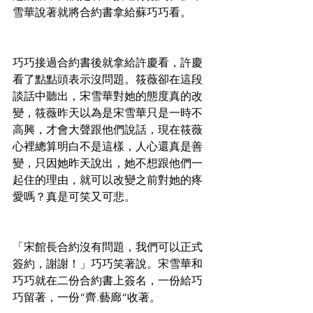
雪華說著就將合約書拿給蘇巧巧看。
巧巧接過合約書後就拿給許慶看，許慶
看了點點頭表示沒問題。筱薇卻在這段
談話中聽出，宋雪華對她的態度真的改
變，筱薇昨天以為是宋雪華只是一時不
高興，才會大聲跟他們說話，現在筱薇
心裡總算明白不是這樣，人心還真是善
變，只因她昨天說出，她不想跟他們一
起住的理由，就可以改變之前對她的疼
愛嗎？真是可笑又可悲。
「宋館長合約沒有問題，我們可以正式
簽約，謝謝！」巧巧笑著說。宋雪華和
巧巧就在二份合約書上簽名，一份給巧
巧留著，一份“齊.藝廊“收著。