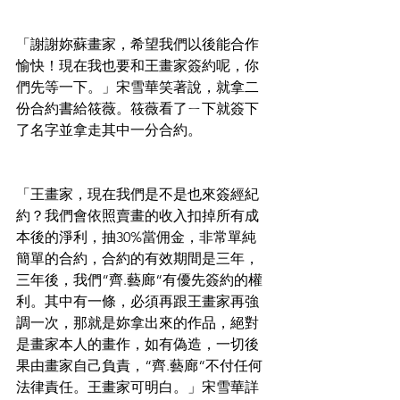
「謝謝妳蘇畫家，希望我們以後能合作
愉快！現在我也要和王畫家簽約呢，你
們先等一下。」宋雪華笑著說，就拿二
份合約書給筱薇。筱薇看了ㄧ下就簽下
了名字並拿走其中一分合約。
「王畫家，現在我們是不是也來簽經紀
約？我們會依照賣畫的收入扣掉所有成
本後的淨利，抽30%當佣金，非常單純
簡單的合約，合約的有效期間是三年，
三年後，我們“齊.藝廊“有優先簽約的權
利。其中有一條，必須再跟王畫家再強
調一次，那就是妳拿出來的作品，絕對
是畫家本人的畫作，如有偽造，一切後
果由畫家自己負責，“齊.藝廊“不付任何
法律責任。王畫家可明白。」宋雪華詳