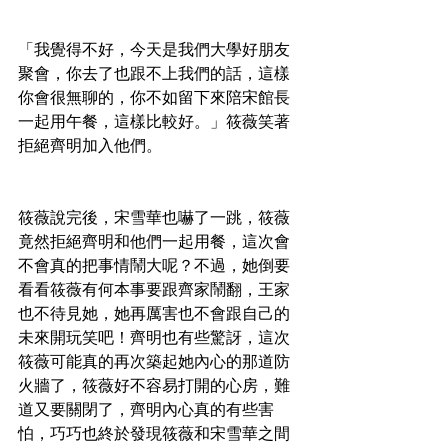
「我覺得不好，今天是我們大學好朋友
聚會，你去了也跟不上我們的話，這樣
你會很無聊的，你不如留下來陪宋館長
一起用午餐，這樣比較好。」筱薇笑著
拒絕齊明加入他們。
筱薇說完後，宋雪華也嚇了一跳，筱薇
竟然拒絕齊明和他們一起用餐，這次會
不會真的把事情鬧大呢？不過，她倒要
看看筱薇有何本事要跟齊家鬧翻，王家
也不待見她，她再厲害也不會跟自己的
未來開玩笑吧！齊明也有些驚訝，這次
筱薇可能真的再次築起她內心的那道防
火牆了，筱薇好不容易打開的心房，難
道又要關閉了，齊明內心真的有些害
怕，巧巧也終於發現筱薇和宋雪華之間