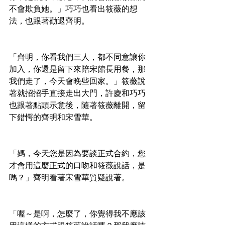
不會欺負她。」巧巧也看出筱薇的想
法，也跟著勸退齊明。
「齊明，你看我們三人，都不同意讓你
加入，你還是留下來陪宋館長用餐，那
我們走了，今天會晚些回家。」筱薇說
著就招招手直接走出大門，許慶和巧巧
也跟著點頭示意後，隨著筱薇離開，留
下錯愕的齊明和宋雪華。
「媽，今天您是因為要談正式合約，您
才會用這麼正式的口吻和筱薇說話，是
嗎？」齊明看著宋雪華質疑說著。
「喔～是啊，怎麼了，你覺得我不應該