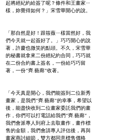
起將經紀約給簽了呢？條件和王畫家ㄧ
樣，妳覺得如何？」宋雪華開心的說。
「那自然是好！跟筱薇ㄧ樣當然好，我
們今天就一起簽好了。」巧巧開心的說
著，許慶也微笑的點頭。不久，宋雪華
的秘書就拿來二份經紀約合同，巧巧就
在二份合約書上簽名，一份給巧巧留
著，一份“齊.藝廊“收著。
「今天真是開心，我們能簽到二位新秀
畫家，是我們“齊.藝廊“的幸事，希望以
後，能盡快收到二位畫家委託我們的畫
作，你們可以打電話給我們“齊.藝廊“，
我們會派專人到府上去取畫作，畫作標
售的金額，我們會請專人評估後，再與
畫家商討細節，雙方都同意標售價格