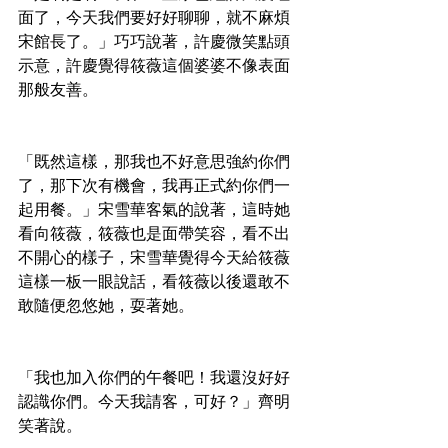
面了，今天我們要好好聊聊，就不麻煩
宋館長了。」巧巧說著，許慶微笑點頭
示意，許慶覺得筱薇這個婆婆不像表面
那般友善。
「既然這樣，那我也不好意思強約你們
了，那下次有機會，我再正式約你們一
起用餐。」宋雪華客氣的說著，這時她
看向筱薇，筱薇也是面帶笑容，看不出
不開心的樣子，宋雪華覺得今天給筱薇
這樣一板一眼說話，看筱薇以後還敢不
敢隨便忽悠她，耍著她。
「我也加入你們的午餐吧！我還沒好好
認識你們。今天我請客，可好？」齊明
笑著說。