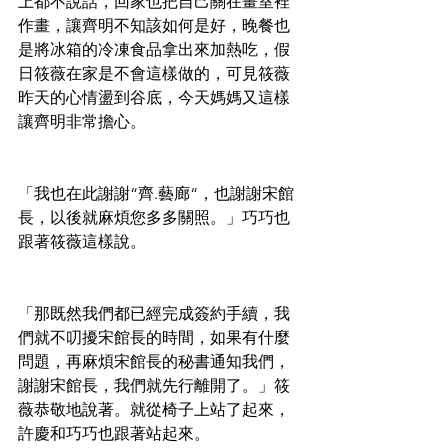
上都不說話，回家也把自己關在畫室裡
作畫，讓齊明不知該如何是好，晚餐也
是將冰箱的冷凍食品拿出來加熱吃，假
日筱薇在家是不會這樣做的，可見筱薇
昨天的心情盪到谷底，今天媽媽又這樣
讓齊明非常擔心。
「我也在此謝謝“齊.藝廊“，也謝謝宋館
長，以後就麻煩您多多關照。」巧巧也
跟著筱薇這樣說。
「那既然我們都已經完成簽約手續，我
們就不叨擾宋館長的時間，如果有什麼
問題，再麻煩宋館長的秘書通知我們，
謝謝宋館長，我們就先行離開了。」筱
薇恭敬地說著。就從椅子上站了起來，
許慶和巧巧也跟著站起來。