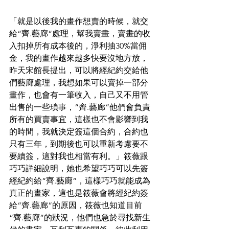
「就是以後我的畫作想賣的時候，就交
給“齊.藝廊“處理，幫我賣畫，賣畫的收
入扣掉所有成本後的，淨利抽30%當佣
金，我的畫作越來越多快要沒地方放，
昨天宋館長提出，可以將經紀約交給他
們藝廊處理，我想如果可以賣掉一部分
畫作，也會有一筆收入，自己又不用管
出售的一些瑣事，“齊.藝廊“他們會負責
所有的買賣事宜，這樣也不會影響到我
的時間，我就決定簽這個合約，合約也
只有三年，到期後也可以重新考慮要不
要續簽，這對我也相當有利。」筱薇跟
巧巧詳細說明，她也希望巧巧可以先簽
經紀約給“齊.藝廊“，這樣巧巧就能成為
真正的畫家，這也是筱薇會將經紀約簽
給“齊.藝廊“的原因，筱薇也知道目前
“齊.藝廊”的狀況，他們也急於尋找新生