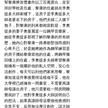
幫黎康將首獎畫作以三百萬賣出，並安
排好學校及住處，黎康的住處就在李奧
提多大師家樓下，這房子是李奧提多大
師老婆名下的房子，他們夫婦二人膝下
無子，對黎康的到來都相當歡迎，李奧
提多的妻子奧曼麗是一位鋼琴音樂家，
她從李奧提多那裡了解到黎康的所有經
歷，她內心對黎康一路勇敢堅強而感到
心疼不已，於是她將她作為鋼琴練習是
的房子挪給黎康當他的住處，將鋼琴搬
回樓上的住處，李奧提多夫婦希望黎康
能擁有一個屬於他的私人空間，安心生
活創作，每天可以到他們家來用餐，黎
康知道這件事後覺得這樣做不妥，他在
大學裡已經擁有一間畫室，不需要再讓
師母讓出房子，他只需要租一間房間睡
覺就好了，他對李奧提多大師說明自己
的想法，如果真讓師母這麼做他會感到
非常不安，反而無法專注創作，請大師