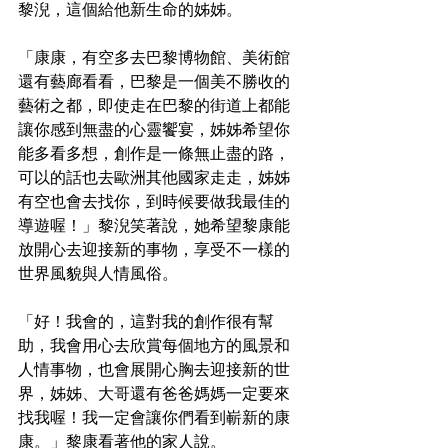
黎淣，這個給他新生命的姊姊。
「康康，有空多去巴黎博物館、美術館
還有藝廊看看，巴黎是一個美不勝收的
藝術之都，即使走在巴黎的街道上都能
讓你感到無盡的心靈饗宴，姊姊希望你
能多看多想，創作是一條無止盡的路，
可以的話也去歐洲其他國家走走，姊姊
有空也會去找你，到時候要做我最佳的
導遊喔！」黎淣笑著說，她希望黎康能
放開心去迎接新的事物，享受不一樣的
世界風貌與人情風俗。
「好！我會的，這對我的創作很有幫
助，我會用心去欣賞每個地方的風景和
人情事物，也會展開心胸去迎接新的世
界，姊姊、大哥還有爸爸媽媽一定要來
找我喔！我一定會讓你們看到嶄新的康
康。」黎康看著他的家人說。