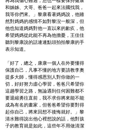
再為我傷心難過，您也一樣要保持健康
和姊姊、大哥、爸爸一起來法國找我，
我等你們來。」黎康看著媽媽說，他雖
然對媽媽的感情不如對黎淣一般深，但
他也知道媽媽對他一直以來的歉疚，他
希望媽媽從此能不再為他擔憂，王佳佳
聽到黎康說的話連連點頭拍拍黎康的手
表示知道。
「好了，總之，康康一個人在外要懂得
保護自己，凡事不懂的地方要請教李奧
提多大師，懂得感恩別人對你做的一
切，好好努力虛心學習，爸爸只希望你
這趟學習之路，無論遇到任何困難都不
要退縮勇往直前，我不求你將來能不能
成為有名的畫家，但爸爸希望你要對得
起你自己，將來回想不後悔就好。」黎
清水難得說出他心裡想說的話，他對孩
子的教育就是如此，這些年不用做清潔