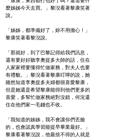
「康康，東西都打包好了嗎？還需要什
麼姊姊今天去買。」黎淣看著黎康笑著
說。
「姊姊，都準備好了，妳不用擔心！」
黎康笑著看黎淣說。
「那就好，到了巴黎記得給我們訊息，
還有要好好聽李奧提多大師的話，住在
人家家裡要懂得忙做家務，對夫人也要
有禮貌。」黎淣看著黎康叮嚀的說，她
雖然知道李奧提多夫婦都很喜愛黎康，
但是她還是希望黎康能得到他們更多的
喜愛，多幫忙做家務絕對沒錯，何況還
住在他們家一毛錢也不收。
「我知道的姊姊，我不會讓你們丟臉
的，也會認真學習能提早畢業最好。」
黎康看著黎淣說，他最捨不得的人就是