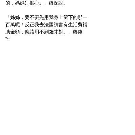
的，媽媽別擔心。」黎深說。
「姊姊，要不要先用我身上留下的那一
百萬呢！反正我去法國讀書有生活費補
助金額，應該用不到錢才對。」黎康
說。
「不行，康康你已經出二百萬了，那一
百萬是你在國外傍身用，你安心出國讀
書，沒事的，我和大哥會搞定一切
的。」黎淣笑著說。
「你們是不是忘了我和媽媽也有薪水，
雖然不多但也是能幫一下忙。」黎清水
尷尬的說。
「爸爸和媽媽的錢要用在家裡的各種支
出，不然我們要吃什麼？」黎淣笑著
說，一家人也跟著笑了起來，這就是黎