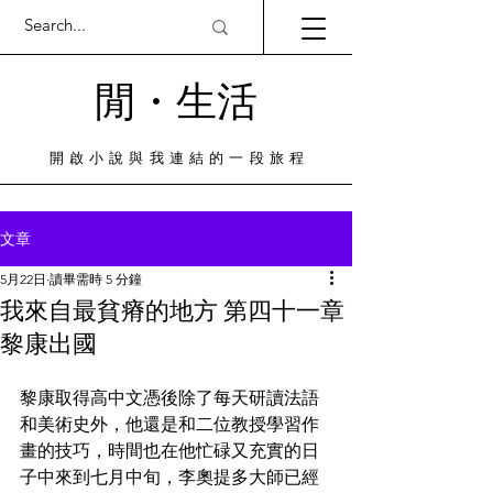
閒・​生活
​開啟小說與我連結的一段旅程
文章
5月22日
讀畢需時 5 分鐘
我來自最貧瘠的地方 第四十一章
黎康出國
黎康取得高中文憑後除了每天研讀法語
和美術史外，他還是和二位教授學習作
畫的技巧，時間也在他忙碌又充實的日
子中來到七月中旬，李奧提多大師已經