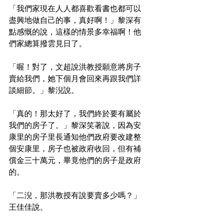
「我們家現在人人都喜歡看書也都可以
盡興地做自己的事，真好啊！」黎深有
點感慨的說，這樣的情景多幸福啊！他
們家總算撥雲見日了。
「喔！對了，文超說洪教授願意將房子
賣給我們，她下個月會回來再跟我們詳
談細節。」黎淣說。
「真的！那太好了，我們終於要有屬於
我們的房子了。」黎深笑著說，因為安
康里的房子里長通知他們政府要改建整
個安康里，房子也被政府收回，但有補
償金三十萬元，畢竟他們的房子是政府
的。
「二淣，那洪教授有說要賣多少嗎？」
王佳佳說。