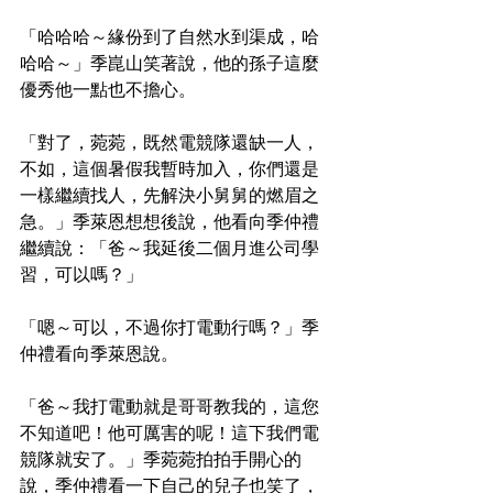
「哈哈哈～緣份到了自然水到渠成，哈
哈哈～」季崑山笑著說，他的孫子這麼
優秀他一點也不擔心。
「對了，菀菀，既然電競隊還缺一人，
不如，這個暑假我暫時加入，你們還是
一樣繼續找人，先解決小舅舅的燃眉之
急。」季萊恩想想後說，他看向季仲禮
繼續說：「爸～我延後二個月進公司學
習，可以嗎？」
「嗯～可以，不過你打電動行嗎？」季
仲禮看向季萊恩說。
「爸～我打電動就是哥哥教我的，這您
不知道吧！他可厲害的呢！這下我們電
競隊就安了。」季菀菀拍拍手開心的
說，季仲禮看一下自己的兒子也笑了，