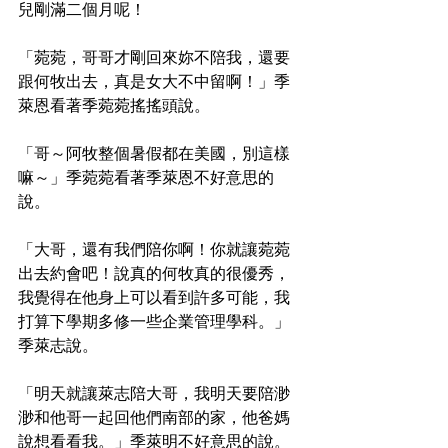
兒剛滿二個月呢！
「菀菀，哥哥才剛回來妳不陪我，還要
跟何牧出去，真是女大不中留啊！」季
萊恩看著季菀菀搖搖頭說。
「哥～阿牧整個暑假都在美國，別這樣
嘛～」季菀菀看著季萊恩不好意思的
說。
「大哥，還有我們陪你啊！你就讓菀菀
出去約會吧！說真的何牧真的很優秀，
我覺得在他身上可以看到許多可能，我
打算下學期多修一些企業管理學科。」
季萊志說。
「明天就讓萊志陪大哥，我明天要陪渺
渺和他哥一起回他們南部的家，他爸媽
說想看看我。」季萊明不好意思的說。