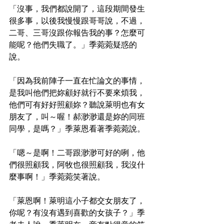
「沒事，我們都說開了，這段期間發生
很多事，以後我慢慢跟哥哥說，不過，
二哥、三哥沒跟你報告我的事？怎麼可
能呢？他們失職了。」季菀菀疑惑的
說。
「因為我前陣子一直在忙論文的事情，
是我叫他們把妳顧好就行不要來煩我，
他們可有好好照顧妳？聽說萊明也有女
朋友了，叫～喔！郝渺渺還是妳的同班
同學，是嗎？」季萊恩看著季菀菀說。
「嗯～是啊！二哥跟渺渺可好的咧，他
們很照顧我，阿牧也很照顧我，我沒什
麼事啊！」季菀菀笑著說。
「萊恩啊！萊明這小子都交女朋友了，
你呢？有沒有遇到喜歡的女孩子？」季