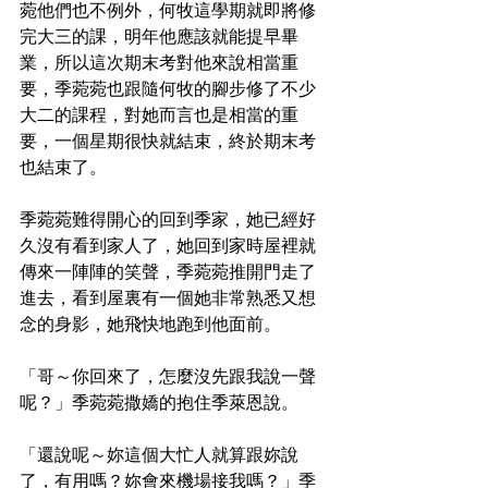
菀他們也不例外，何牧這學期就即將修
完大三的課，明年他應該就能提早畢
業，所以這次期末考對他來說相當重
要，季菀菀也跟隨何牧的腳步修了不少
大二的課程，對她而言也是相當的重
要，一個星期很快就結束，終於期末考
也結束了。
季菀菀難得開心的回到季家，她已經好
久沒有看到家人了，她回到家時屋裡就
傳來一陣陣的笑聲，季菀菀推開門走了
進去，看到屋裏有一個她非常熟悉又想
念的身影，她飛快地跑到他面前。
「哥～你回來了，怎麼沒先跟我說一聲
呢？」季菀菀撒嬌的抱住季萊恩說。
「還說呢～妳這個大忙人就算跟妳說
了，有用嗎？妳會來機場接我嗎？」季