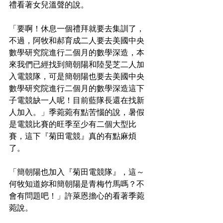
禮看著女兒溫聲的說。
「要啊！休息一個禮拜就要去集訓了，
不過，阿牧和郝育成二人要去美國中央
數學研究院進行二個月的數學深造，本
來我們已經找到簡朝陽和陸旻芝二人加
入電競隊，可是簡朝陽也要去美國中央
數學研究院進行二個月的數學深造這下
子電競缺一人呢！目前藍隊長還在找新
人加入。」季菀菀有點苦惱的說，暑假
是電競比賽的旺季至少有二個大型比
賽，這下『菊田電競』真的有點麻煩
了。
「簡朝陽也加入『菊田電競隊』，這～
何牧知道妳和簡朝陽是青梅竹馬嗎？不
會有問題吧！」許萊恩擔心的看著季菀
菀說。