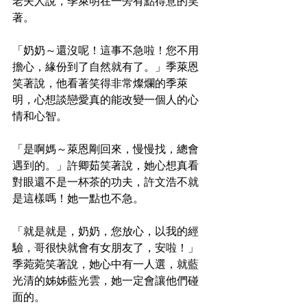
老夫人說，季萊明在一旁有點得意的笑
著。
「奶奶～還沒呢！這事不急啦！您不用
擔心，緣份到了自然就有了。」季萊恩
笑著說，他看著笑得非常燦爛的季萊
明，心想談戀愛真的能改變一個人的心
情和心智。
「是啊媽～萊恩剛回來，慢慢找，總會
遇到的。」許卿茹笑著說，她心想真看
對眼還不是一杯茶的功夫，許文浩不就
是這樣嗎！她一點也不急。
「就是就是，奶奶，您放心，以我的經
驗，哥很快就會有女朋友了，安啦！」
季菀菀笑著說，她心中有一人選，就藍
光清的姊姊藍光雲，她一定會讓他們碰
面的。