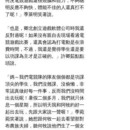
何況電競遊戲還很燒腦和體力，不夠聰
明反應不夠快，體能不佳的人還真打不
了呢！」季萊明笑著說。
「也是，卿北創立遊戲軟體公司時我還
反對過呢！如果沒有親自去現場看過電
競遊戲比賽，還真會認為打電動是在浪
費時間，不過，我還是覺得學生還是要
以功課為主才是正確的。」許卿茹點點
頭說。
「媽～我們電競隊的隊友個個都是功課
頂尖的學生，我們沒翹課、沒偷懶，非
常認真做好每一件事，反而我們沒時間
出去玩呢！暑假二個多月，我們就只休
息一個星期，所以明天我和阿牧約好一
起出去玩，先跟大家說一聲喔！」季菀
菀笑著說，她想跟何牧一起去看望那對
布農族夫婦，聽何牧說他們生了一個女