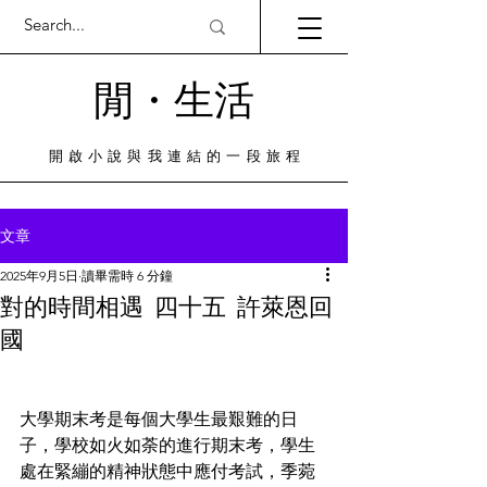
閒・​生活
​開啟小說與我連結的一段旅程
文章
2025年9月5日
讀畢需時 6 分鐘
對的時間相遇 四十五 許萊恩回
國
大學期末考是每個大學生最艱難的日
子，學校如火如荼的進行期末考，學生
處在緊繃的精神狀態中應付考試，季菀