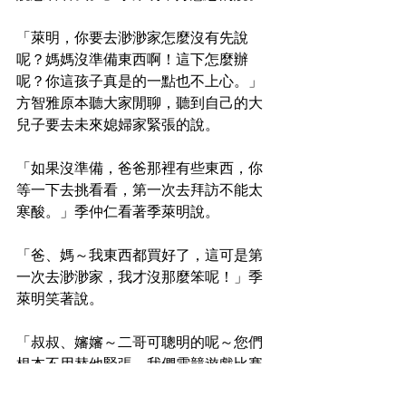
「萊明，你要去渺渺家怎麼沒有先說
呢？媽媽沒準備東西啊！這下怎麼辦
呢？你這孩子真是的一點也不上心。」
方智雅原本聽大家閒聊，聽到自己的大
兒子要去未來媳婦家緊張的說。
「如果沒準備，爸爸那裡有些東西，你
等一下去挑看看，第一次去拜訪不能太
寒酸。」季仲仁看著季萊明說。
「爸、媽～我東西都買好了，這可是第
一次去渺渺家，我才沒那麼笨呢！」季
萊明笑著說。
「叔叔、嬸嬸～二哥可聰明的呢～您們
根本不用替他緊張，我們電競遊戲比賽
聽說會到移到南部比賽，渺渺說到時候