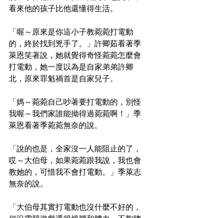
看來他的孩子比他還懂得生活。
「喔～原來是你這小子教菀菀打電動
的，終於找到兇手了。」許卿茹看著季
萊恩笑著說，她就覺得奇怪菀菀怎麼會
打電動，她一度以為是自家弟弟許卿
北，原來罪魁禍首是自家兒子。
「媽～菀菀自己吵著要打電動的，別怪
我喔～我們家誰能拗得過菀菀啊！」季
萊恩看著季菀菀無奈的說。
「說的也是，全家沒一人能阻止的了，
哎～大伯母，如果菀菀跟我說，我也會
教她的，可惜我不會打電動。」季萊志
無奈的說。
「大伯母其實打電動也沒什麼不好的，