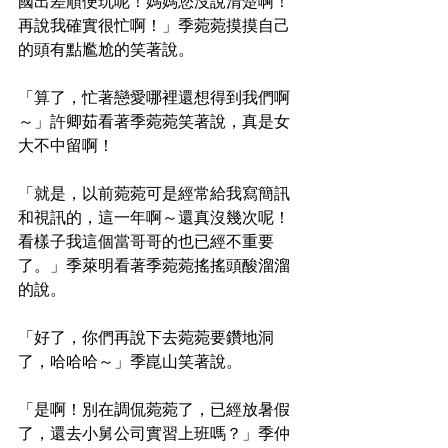
國出差順便玩呢！媽媽您沒說清楚啊！
再說我確實很忙啊！」季菀菀摸摸自己
的頭有點尷尬的笑著說。
「算了，忙著戀愛哪裡還想得到我們啊
～」許卿茹看著季菀菀笑著說，真是女
大不中留啊！
「就是，以前菀菀可是經常給我寫簡訊
和視訊的，這一年啊～還真沒幾次呢！
看樣子我這個當哥哥的也已經不重要
了。」季萊明看著季菀菀搖搖頭酸溜溜
的說。
「好了，你們再說下去菀菀要鑽地洞
了，哈哈哈～」季崑山笑著說。
「是啊！別在調侃菀菀了，已經放暑假
了，還去小舅公司實習上班嗎？」季仲