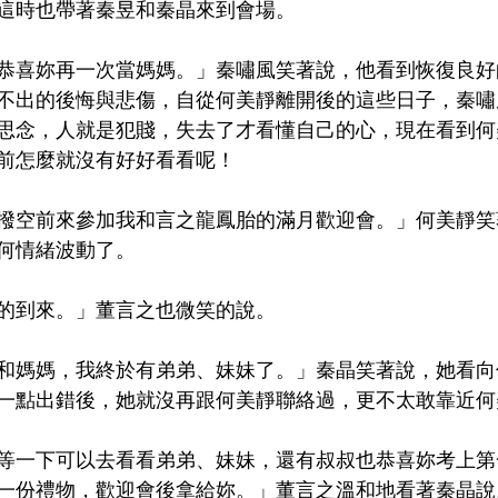
這時也帶著秦昱和秦晶來到會場。
恭喜妳再一次當媽媽。」秦嘯風笑著說，他看到恢復良好
不出的後悔與悲傷，自從何美靜離開後的這些日子，秦嘯
思念，人就是犯賤，失去了才看懂自己的心，現在看到何
前怎麼就沒有好好看看呢！
撥空前來參加我和言之龍鳳胎的滿月歡迎會。」何美靜笑
何情緒波動了。
的到來。」董言之也微笑的說。
和媽媽，我終於有弟弟、妹妹了。」秦晶笑著說，她看向
一點出錯後，她就沒再跟何美靜聯絡過，更不太敢靠近何
等一下可以去看看弟弟、妹妹，還有叔叔也恭喜妳考上第
一份禮物，歡迎會後拿給妳。」董言之溫和地看著秦晶說