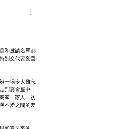
置和邀請名單都
特別交代要妥善
辨一場令人難忘
走到宴會廳中，
秦家一家人，彷
與不愛之間的差
風和秦昱來的，