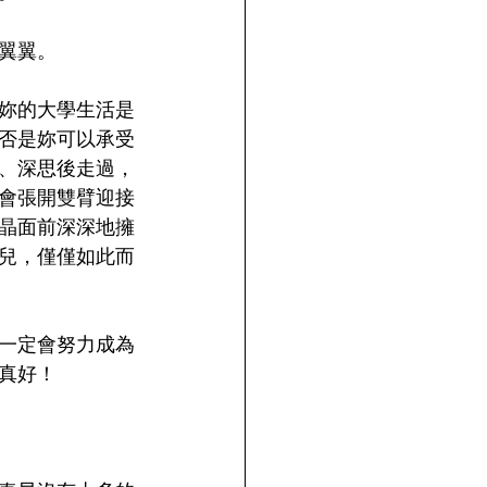
翼翼。
妳的大學生活是
否是妳可以承受
、深思後走過，
會張開雙臂迎接
晶面前深深地擁
兒，僅僅如此而
一定會努力成為
真好！