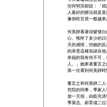
但何明浩卻說：「就
人最好的辦法就是直
像倒吃甘蔗一般越來
何美靜看著頭髮發白
心、憔悴了多少的日
天的感情，但她的反
的承受這種加諸在他
幸福的我有何不可，
人。」她牽著董言之
第一次看到何美靜時
董言之和何美靜二人
究院的同事，季家人
放一天假，由藍光清
季萊志、郝育成二位