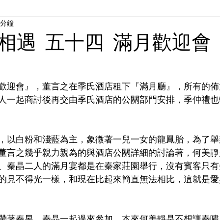
 分鐘
相遇 五十四 滿月歡迎會
歡迎會』，董言之在季氏酒店租下『滿月廳』，所有的佈
人一起商討後再交由季氏酒店的公關部門安排，季仲禮也
，以白粉和淺藍為主，象徵著一兒一女的龍鳳胎，為了舉
董言之幾乎親力親為的與酒店公關詳細的討論著，何美靜
、秦晶二人的滿月宴都是在秦家莊園舉行，沒有賓客只有
的見不得光一樣，和現在比起來簡直無法相比，這就是愛
帶著秦昱、秦晶一起過來參加，本來何美靜是不想讓秦嘯