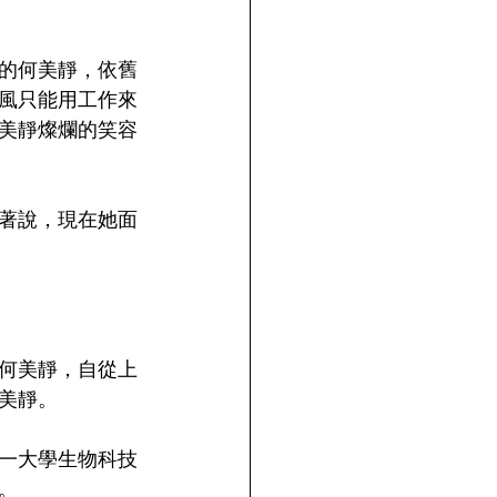
的何美靜，依舊
風只能用工作來
美靜燦爛的笑容
著說，現在她面
何美靜，自從上
美靜。
一大學生物科技
。