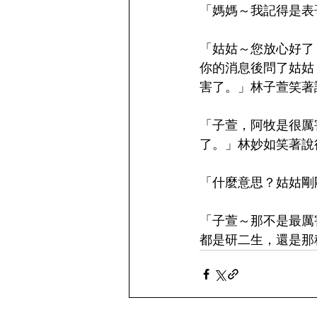
「媽媽～我記得是表
「姑姑～您放心好了
你的消息後問了姑姑
害了。」林子萱笑著
「子萱，阿牧是很厲
了。」林妙如笑著說
「什麼意思？姑姑剛
「子萱～那不是最厲
都是研二生，還是那