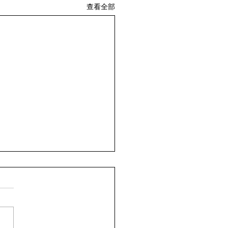
查看全部
是啞巴 二、 大學新生報
蔓拉著簡單的行李箱搭上前往
大學的公車，公車開了很久終
第一大學的校門口停下，她拉