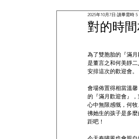
2025年10月7日
讀畢需時 5
對的時間
為了雙胞胎的『滿月
是董言之和何美靜二
安排這次的歡迎會。
會場佈置得相當溫馨
的『滿月歡迎會』，
心中無限感慨，何牧
彿她生的孩子是多麼
距吧！
今天秦嘯風也會親自