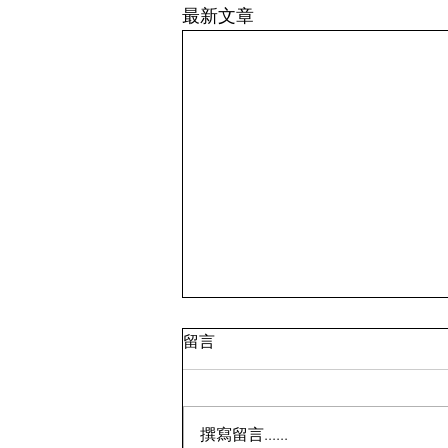
最新文章
我不是啞巴 四、 第一堂課分
留言
組
一大早董婷玉和余蔓蔓兩人一起走
進教室，開始她們在大學生活的第
撰寫留言......
一堂課，她們走到前面第三排的位