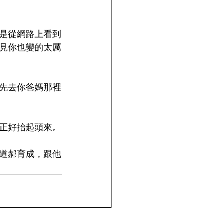
是從網路上看到
見你也變的太厲
先去你爸媽那裡
正好抬起頭來。
道郝育成，跟他