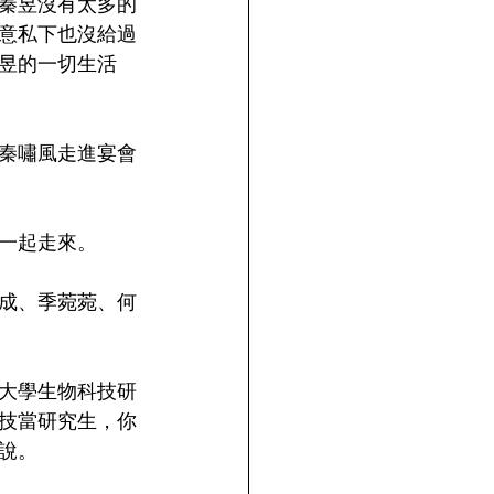
秦昱沒有太多的
意私下也沒給過
昱的一切生活
秦嘯風走進宴會
一起走來。
成、季菀菀、何
大學生物科技研
技當研究生，你
說。