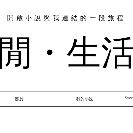
​開啟小說與我連結的一段旅程
閒・​生
關於
我的小說