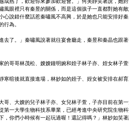
越成熟了，歡迎你來參加歡迎會。」何美靜笑著說，她對
嘯風眼裡只有秦昱的關係，而是這個孩子一直都對她有敵
小心說錯什麼話惹秦嘯風不高興，於是她也只能安排好秦
的行為。
進去了。」秦嘯風說著就往宴會廳走，秦昱和秦晶也跟著
家的哥哥林茂松、嫂嫂鐘明婉和姪子林子亦、姪女林子萱
靜寒暄後就直接進場，林妙如的姪子、姪女被安排在郝育
大哥、大嫂的兒子林子亦、女兒林子萱，子亦目前在第一
從第一大學生物科技系畢業，已經考進中央研究院生物科
下，你們小時候有一起玩過喔！還記得嗎？」林妙如笑著