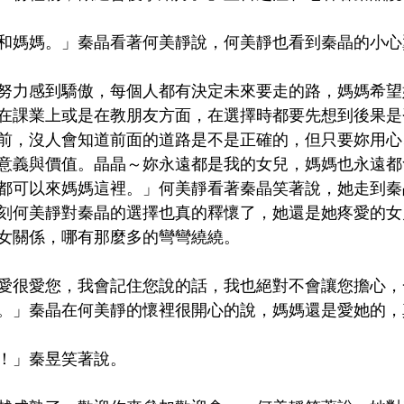
和媽媽。」秦晶看著何美靜說，何美靜也看到秦晶的小心
努力感到驕傲，每個人都有決定未來要走的路，媽媽希望
在課業上或是在教朋友方面，在選擇時都要先想到後果是
前，沒人會知道前面的道路是不是正確的，但只要妳用心
意義與價值。晶晶～妳永遠都是我的女兒，媽媽也永遠都
都可以來媽媽這裡。」何美靜看著秦晶笑著說，她走到秦
刻何美靜對秦晶的選擇也真的釋懷了，她還是她疼愛的女
女關係，哪有那麼多的彎彎繞繞。
愛很愛您，我會記住您說的話，我也絕對不會讓您擔心，
。」秦晶在何美靜的懷裡很開心的說，媽媽還是愛她的，
！」秦昱笑著說。