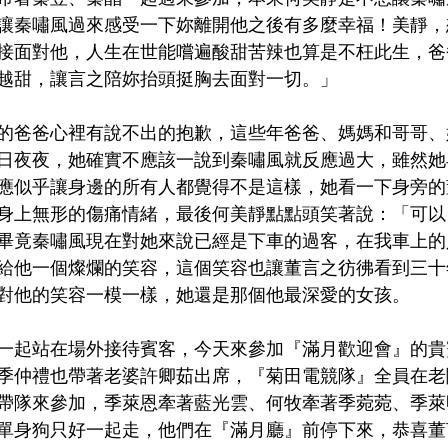
讓秦嘯風過來感受一下妳離開他之後有多麼幸福！美靜，
接面對他，人生在世能嚐遍酸甜苦辣也算是不枉此生，爸
越甜，讓言之陪妳抬頭挺胸去面對一切。」
的爸爸心裡有說不出的抱歉，這些年爸爸、媽媽和哥哥、
日夜夜，她確實不應該一說到秦嘯風就反應過大，雖然她
應似乎讓身邊的所有人都覺得不是這樣，她看一下身旁的
身上無形的傷痛情緒，最後何美靜點點頭笑著說：「可以
畢竟秦嘯風現在對她來說已經是下車的過客，在我車上的
給他一個燦爛的笑容，這個笑容也讓董言之彷彿看到三十
對他的笑容一模一樣，她還是那個他最深愛的女孩。
一起站在場外接待賓客，今天來參加『滿月歡迎會』的貴
季仲禮也帶著老婆許卿茹出席，『菊田電競隊』全員在老
帶隊來參加，季萊恩牽著藍光雲、何牧牽著季菀菀、季萊
單身狗只好一起走，他們在『滿月廳』前停下來，恭喜董