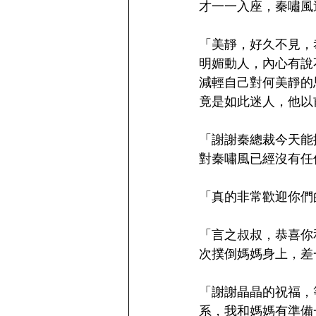
才一一入座，秦嘯風
「美靜，好久不見，
明媚動人，內心有說
減輕自己對何美靜的
竟是如此迷人，他以
「謝謝秦總裁今天能
對秦嘯風已經沒有任
「真的非常歡迎你們
「言之叔叔，恭喜你
次撲倒媽媽身上，差
「謝謝晶晶的祝福，
系，我和媽媽有準備