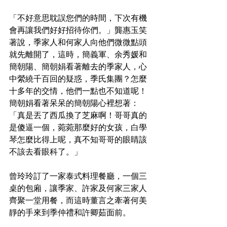
「不好意思耽誤您們的時間，下次有機
會再讓我們好好招待你們。」龔惠玉笑
著說，季家人和何家人向他們微微點頭
就先離開了，這時，簡義軍、余秀媛和
簡朝陽、簡朝娟看著離去的季家人，心
中縈繞千百回的疑惑，季氏集團？怎麼
十多年的交情，他們一點也不知道呢！
簡朝娟看著呆呆的簡朝陽心裡想著：
「真是丟了西瓜換了芝麻啊！哥哥真的
是傻逼一個，菀菀那麼好的女孩，白學
琴怎麼比得上呢，真不知哥哥的眼睛該
不該去看眼科了。」
曾玲玲訂了一家泰式料理餐廳，一個三
桌的包廂，讓季家、許家及何家三家人
齊聚一堂用餐，而這時董言之牽著何美
靜的手來到季仲禮和許卿茹面前。