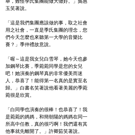
舉，難怪季氏集團能做大做好。」龔惠
玉笑著說。
「這是我們集團應該做的事，取之社會
用之社會，一直是季氏集團的理念，您
們今天怎麼也來聽第一大學的音樂比
賽？」季仲禮故意說。
「喔～這是我女兒白雪琴，她今天也參
加鋼琴比賽，季菀菀同學是您的女兒
吧！她演奏的鋼琴真的非常優美而迷
人，恭喜了！能得第一名真的是實至名
歸。」白書名笑著說他看著美麗的季菀
菀很是欣賞。
「白同學也演奏的很棒！也恭喜了！我
是菀菀的媽媽，和簡朝陽的媽媽在同一
所高中任教，真的很巧啊！我們還有其
他事就先離開了。」許卿茹笑著說。