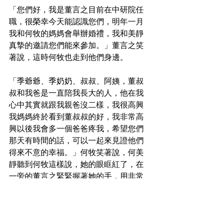
「您們好，我是董言之目前在中研院任
職，很榮幸今天能認識您們，明年一月
我和何牧的媽媽會舉辦婚禮，我和美靜
真摯的邀請您們能來參加。」董言之笑
著說，這時何牧也走到他們身邊。
「季爺爺、季奶奶、叔叔、阿姨，董叔
叔和我爸是一直陪我長大的人，他在我
心中其實就跟我親爸沒二樣，我很高興
我媽媽終於看到董叔叔的好，我非常高
興以後我會多一個爸爸疼我，希望您們
那天有時間的話，可以一起來見證他們
得來不意的幸福。」何牧笑著說，何美
靜聽到何牧這樣說，她的眼眶紅了，在
一旁的董言之緊緊握著她的手，用非常
深情的眼神安撫著何美靜，看在所有的
季家人眼裡，董言之對何美靜的感情應
該是非常深厚的。