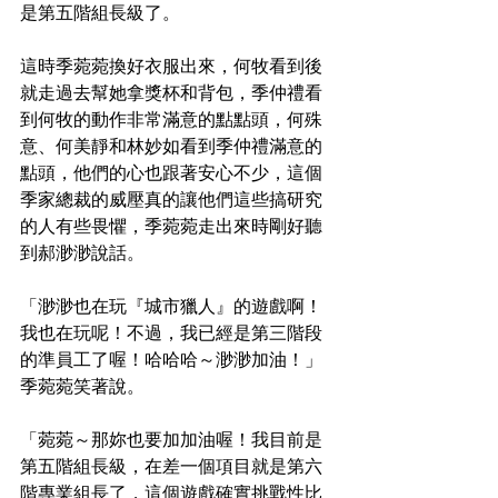
是第五階組長級了。
這時季菀菀換好衣服出來，何牧看到後
就走過去幫她拿獎杯和背包，季仲禮看
到何牧的動作非常滿意的點點頭，何殊
意、何美靜和林妙如看到季仲禮滿意的
點頭，他們的心也跟著安心不少，這個
季家總裁的威壓真的讓他們這些搞研究
的人有些畏懼，季菀菀走出來時剛好聽
到郝渺渺說話。
「渺渺也在玩『城市獵人』的遊戲啊！
我也在玩呢！不過，我已經是第三階段
的準員工了喔！哈哈哈～渺渺加油！」
季菀菀笑著說。
「菀菀～那妳也要加加油喔！我目前是
第五階組長級，在差一個項目就是第六
階專業組長了，這個遊戲確實挑戰性比