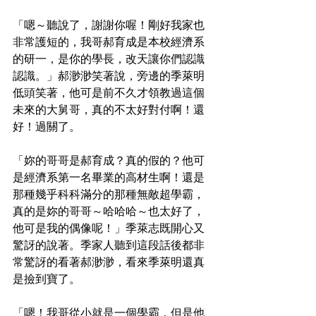
「嗯～聽說了，謝謝你喔！剛好我家也
非常護短的，我哥郝育成是本校經濟系
的研一，是你的學長，改天讓你們認識
認識。」郝渺渺笑著說，旁邊的季萊明
低頭笑著，他可是前不久才領教過這個
未來的大舅哥，真的不太好對付啊！還
好！過關了。
「妳的哥哥是郝育成？真的假的？他可
是經濟系第一名畢業的高材生啊！還是
那種幾乎科科滿分的那種無敵超學霸，
真的是妳的哥哥～哈哈哈～也太好了，
他可是我的偶像呢！」季萊志既開心又
驚訝的說著。季家人聽到這段話後都非
常驚訝的看著郝渺渺，看來季萊明還真
是撿到寶了。
「嗯！我哥從小就是一個學霸，但是他