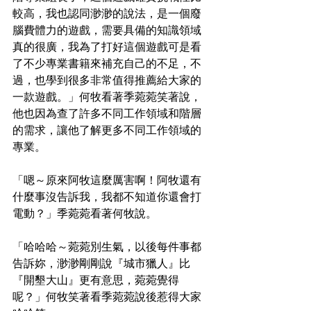
較高，我也認同渺渺的說法，是一個廢
腦費體力的遊戲，需要具備的知識領域
真的很廣，我為了打好這個遊戲可是看
了不少專業書籍來補充自己的不足，不
過，也學到很多非常值得推薦給大家的
一款遊戲。」何牧看著季菀菀笑著說，
他也因為查了許多不同工作領域和階層
的需求，讓他了解更多不同工作領域的
專業。
「嗯～原來阿牧這麼厲害啊！阿牧還有
什麼事沒告訴我，我都不知道你還會打
電動？」季菀菀看著何牧說。
「哈哈哈～菀菀別生氣，以後每件事都
告訴妳，渺渺剛剛說『城市獵人』比
『開墾大山』更有意思，菀菀覺得
呢？」何牧笑著看季菀菀說後惹得大家