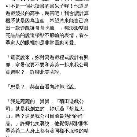
可不是一個死讀書的書呆子喔！他還是
遊戲競技的高手，厲害吧！我會讀計算
機系就是因為這個，希望將來能自己寫
出一款遊戲讓哥哥吃癟。」郝渺渺雙眼
亮晶晶的說還帶點不服輸的表情，看在
季家人的眼裡卻是非常靈動可愛。
「這麼說來，妳對寫遊戲程式設計有興
趣，寒暑假要不要和菀菀一起來我公司
實習呢？」許卿北笑著說。
「您是？」郝苗苗看向許卿北說。
「我是菀菀的二舅舅，『菊田遊戲公
司』就是我創立的，妳玩過『墾荒大
山』嗎？這是我公司目前最熱門的作
品。」許卿北笑著說，他覺得郝渺渺和
季菀菀二人身上都有著同樣不服輸的精