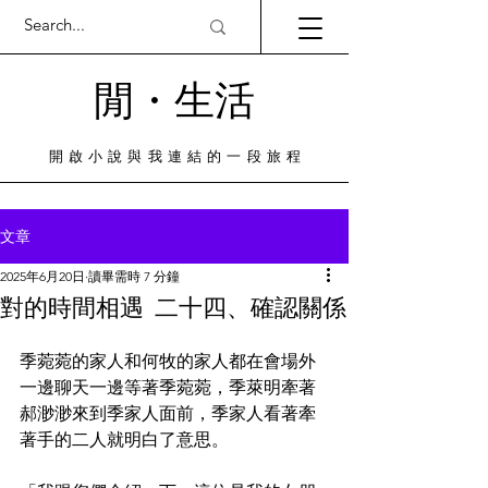
閒・​生活
​開啟小說與我連結的一段旅程
文章
2025年6月20日
讀畢需時 7 分鐘
對的時間相遇 二十四、確認關係
季菀菀的家人和何牧的家人都在會場外
一邊聊天一邊等著季菀菀，季萊明牽著
郝渺渺來到季家人面前，季家人看著牽
著手的二人就明白了意思。