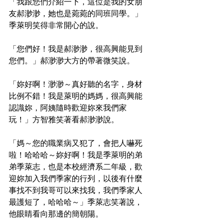
「我跟您們介紹一下，這位是我的女朋
友郝渺渺，她也是菀菀的同班同學。」
季萊明笑得非常開心的說。
「您們好！我是郝渺渺，很高興能見到
您們。」郝渺渺大方的帶著微笑說。
「妳好啊！渺渺～真好聽的名字，身材
比例不錯！我是萊明的媽媽，很高興能
認識妳，阿姨隨時歡迎妳來我們家
玩！」方智雅笑著看郝渺渺說。
「媽～您的職業病又犯了，會把人嚇死
啦！哈哈哈～妳好啊！我是季萊明的弟
弟季萊志，也是本校經濟系二年級，歡
迎妳加入我們季家的行列，以後有什麼
事找不到我哥可以來找我，我們季家人
最護短了，哈哈哈～」季萊志笑著說，
他眼睛看向那邊的簡朝陽。