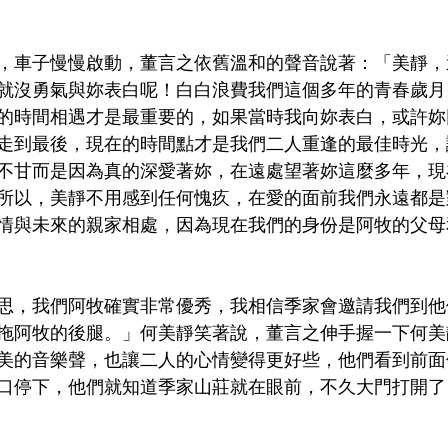
，車子慢慢啟動，董言之依舊溫和的聲音說著：「美靜，
就沒勇氣與妳表白呢！白白浪費我們這個多年的青春歲月
的時間相遇才是最重要的，如果當時我向妳表白，或許妳
走到最後，現在的時間點才是我們二人重逢的最佳時光，
不甘而是因為真的深愛著妳，在遠處望著妳這麼多年，現
所以，美靜不用感到任何愧疚，在愛的面前我們永遠都是
情與未來的親家相處，因為現在我們的身份是阿牧的父母
思，我們阿牧確實非常優秀，我相信季家會邀請我們到他
拖阿牧的後腿。」何美靜笑著說，董言之伸手握一下何美
美的音樂聲，也讓二人的心情變得更好些，他們看到前面
口停下，他們就知道季家山莊就在眼前，不久大門打開了