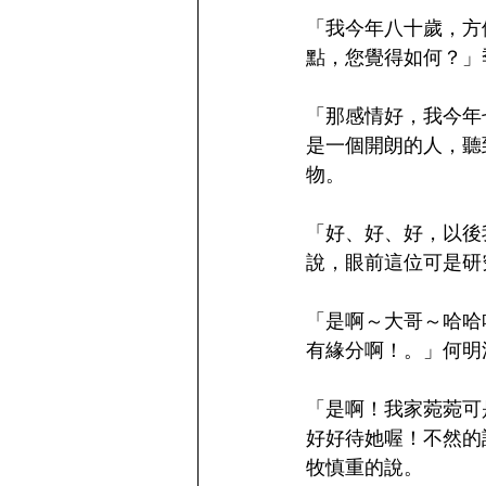
「我今年八十歲，方
點，您覺得如何？」
「那感情好，我今年
是一個開朗的人，聽
物。
「好、好、好，以後
說，眼前這位可是研
「是啊～大哥～哈哈
有緣分啊！。」何明
「是啊！我家菀菀可
好好待她喔！不然的
牧慎重的說。