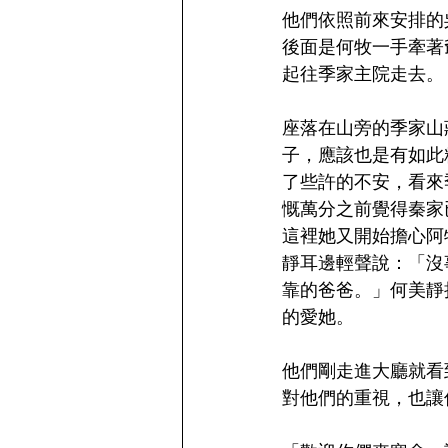
他們依照前來安排的
後面是何牧一手牽著
起往季家主院走去。
座落在山旁的季家山
子，應該也是有如此
了些許的不安，看來
慨萬分之前覺得秦家
這裡她又開始擔心阿
靜耳邊輕聲說：「沒
靠的爸爸。」何美靜
的愛她。
他們剛走進大廳就看
對他們的重視，也讓