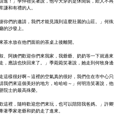
請進！」季仲禮笑著說，他今天穿的是休閒裝，給人不再
常謙和有禮的人。
謝你們的邀請，我們才能見識到這麼壯麗的山莊。」何殊
廳的沙發上。
來茶水放在他們面前的茶桌上後離開。
叔、阿姨們歡迎你們來我家，我爺爺、奶奶等一下就過來
走，應該也快回來了。」季菀菀笑著說，她走到何牧身邊
走這樣很好啊～這裡的空氣真的很好，我們住在市中心只
請我們來這個美好的地方，哈哈哈～」何明浩笑著說，他
譽院士的最高殊榮。
歡這裡，隨時歡迎您們來玩，也可以陪陪我爸媽。」許卿
牽著季家老爺和奶奶走了進來。