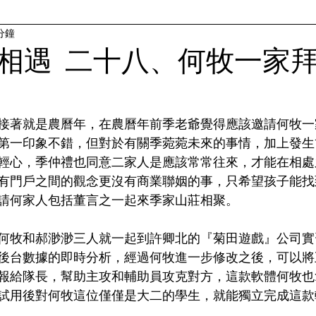
分鐘
相遇 二十八、何牧一家
接著就是農曆年，在農曆年前季老爺覺得應該邀請何牧一
第一印象不錯，但對於有關季菀菀未來的事情，加上發生
輕心，季仲禮也同意二家人是應該常常往來，才能在相處
有門戶之間的觀念更沒有商業聯姻的事，只希望孩子能找
請何家人包括董言之一起來季家山莊相聚。
何牧和郝渺渺三人就一起到許卿北的『菊田遊戲』公司實
後台數據的即時分析，經過何牧進一步修改之後，可以將
報給隊長，幫助主攻和輔助員攻克對方，這款軟體何牧也
試用後對何牧這位僅僅是大二的學生，就能獨立完成這款