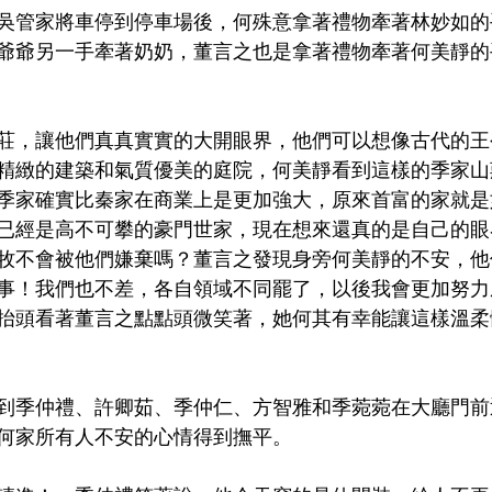
吳管家將車停到停車場後，何殊意拿著禮物牽著林妙如的
爺爺另一手牽著奶奶，董言之也是拿著禮物牽著何美靜的
莊，讓他們真真實實的大開眼界，他們可以想像古代的王
精緻的建築和氣質優美的庭院，何美靜看到這樣的季家山
季家確實比秦家在商業上是更加強大，原來首富的家就是
已經是高不可攀的豪門世家，現在想來還真的是自己的眼
牧不會被他們嫌棄嗎？董言之發現身旁何美靜的不安，他
事！我們也不差，各自領域不同罷了，以後我會更加努力
抬頭看著董言之點點頭微笑著，她何其有幸能讓這樣溫柔
到季仲禮、許卿茹、季仲仁、方智雅和季菀菀在大廳門前
何家所有人不安的心情得到撫平。