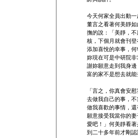
今天何家全員出動一
董言之看著何美靜如
撫的說：「美靜，不
核，下個月就會刊登
添加喜悅的幸事，何
妳現在可是中研院非
謝妳願意走到我身邊
富的家不是想去就能
「言之，你真會安慰
去做我自己的事，不
做我喜歡的事情，還
願意接受我當你的妻
愛吧！」何美靜看著
到二十多年前才剛認