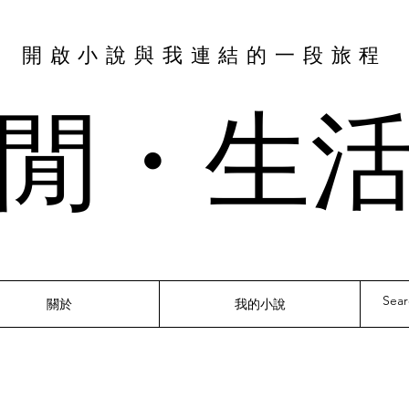
​開啟小說與我連結的一段旅程
閒・​生
關於
我的小說