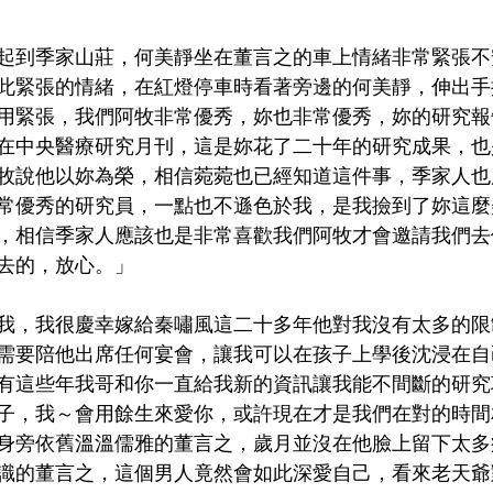
起到季家山莊，何美靜坐在董言之的車上情緒非常緊張不
此緊張的情緒，在紅燈停車時看著旁邊的何美靜，伸出手
用緊張，我們阿牧非常優秀，妳也非常優秀，妳的研究報
在中央醫療研究月刊，這是妳花了二十年的研究成果，也
牧說他以妳為榮，相信菀菀也已經知道這件事，季家人也
常優秀的研究員，一點也不遜色於我，是我撿到了妳這麼
，相信季家人應該也是非常喜歡我們阿牧才會邀請我們去
去的，放心。」
我，我很慶幸嫁給秦嘯風這二十多年他對我沒有太多的限
需要陪他出席任何宴會，讓我可以在孩子上學後沈浸在自
有這些年我哥和你一直給我新的資訊讓我能不間斷的研究
子，我～會用餘生來愛你，或許現在才是我們在對的時間
身旁依舊溫溫儒雅的董言之，歲月並沒在他臉上留下太多
識的董言之，這個男人竟然會如此深愛自己，看來老天爺