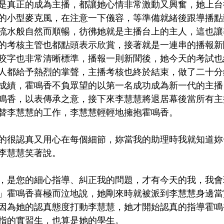
是真正的成為主播，都讓她心情非常激動又興奮，她上台
的小型麥克風，在注意一下儀容，等準備就緒後跟導播點
流水般自然而順暢，彷彿她就是主播台上的主人，這也讓
的考核主管也都點頭表示欣賞，接著就是一連串的播報新
咬字也非常清晰標準，播報一則新聞後，她今天的考試也
人都給予熱烈的掌聲，主播考核也終於結束，做了二十分
成績，霍鳴香不負眾望的以第一名成功成為新一代的主播
鳴香，以表傳承之意，接下來李慧慧將退居幕後當所有主
替李慧慧的工作，李慧慧輕輕地擁抱霍鳴香。
的很認真又用心在每個細節，妳當我的助理時我就知道妳
李慧慧笑著說。
，是您的細心指導、糾正我的問題，才有今天的我，我會
」霍鳴香喜極而泣地說，她剛來時就被派到李慧慧身邊當
因為她的認真態度打動李慧慧，她才開始認真的指導霍鳴
指的實習生，也算是她的學生。