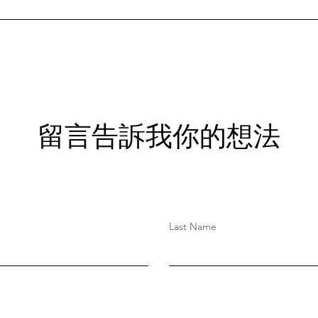
余蔓
著『第一大學』的門牌看了許久，
為余
心裡很激動，她終於走出『愛心孤
可惜
兒院』來到這裡讀書，她要從這裡
心孤
展開她另一段的人生旅程，她笑著
剛送
拉著自己的行李，一個人慢慢的走
燒，
進校園依照新生報到的指示牌走，
故，
她終於來到數學系新生報到處。
​留言告訴我你的想法
「我是數學系
Last Name