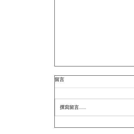
我不是啞巴 三、 宿舍風波
留言
林怡如帶著余蔓蔓來到女生宿舍三
樓，她看一下余蔓蔓住宿資料，上
面是寫著308室，她們走到 308 宿
撰寫留言......
舍，門是開著裡面還傳來許多人的
聲音，李怡如帶著余蔓蔓走進 308
宿舍，看到三個女孩和二個家長也
看向她們二人。 「你們二人是誰