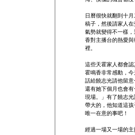
日曆很快就翻到十月
稿子，然後請家人在
氣勢就變得不一樣，
香對主播台的熱愛與
裡。
這些天霍家人都會認
霍鳴香非常感動，今
話給饒志光請他留意
還有她下個月也會有
現場。」有了饒志光
帶大的，他知道這孩
唯一在意的事吧！
經過一場又一場的主