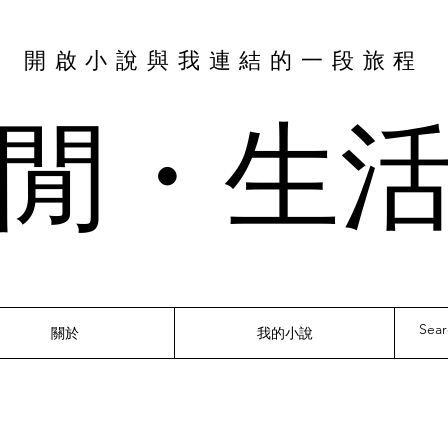
​開啟小說與我連結的一段旅程
閒・​生
關於
我的小說