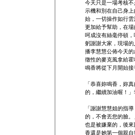
今天只是一場考核不
示機和別在自己身上
始，一切操作如行雲
更加給予幫助，在場
呵成沒有絲毫停頓，
躬謝謝大家，現場的
播李慧慧公佈今天的
徵性的麥克風拿給霍
鳴香將從下月開始接
「恭喜妳鳴香，妳真
的，繼續加油喔！」
「謝謝慧慧姐的指導
的，不會丟您的臉。
也是被嫌棄的，後來
香還是她第一個親自