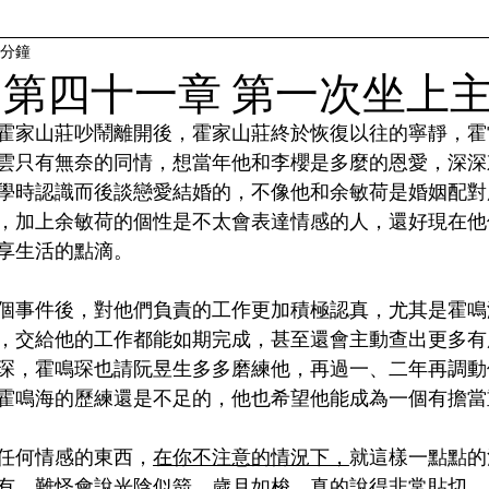
 分鐘
 第四十一章 第一次坐上
霍家山莊吵鬧離開後，霍家山莊終於恢復以往的寧靜，霍
雲只有無奈的同情，想當年他和李櫻是多麼的恩愛，深深
學時認識而後談戀愛結婚的，不像他和余敏荷是婚姻配對
，加上余敏荷的個性是不太會表達情感的人，還好現在他
享生活的點滴。
個事件後，對他們負責的工作更加積極認真，尤其是霍鳴
，交給他的工作都能如期完成，甚至還會主動查出更多有
琛，霍鳴琛也請阮昱生多多磨練他，再過一、二年再調動
霍鳴海的歷練還是不足的，他也希望他能成為一個有擔當
任何情感的東西，
在你不注意的情況下，
就這樣一點點的
有，難怪會說光陰似箭、歲月如梭，真的說得非常貼切。