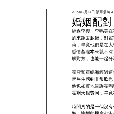
2025年2月14日
讀畢需時 4
婚姻配對
經過李櫻、李鳴美在
的來龍去脈後，對霍
荷，畢竟他們是在大
感情基礎本來就不深
解對方，也能一起分
霍雲和霍鳴海經過這
阮昱生感到非常欣慰
他也如實地告訴霍鳴
霍爾天很贊同，畢竟
時間真的是一個沒有
悔、懊惱的機會都沒