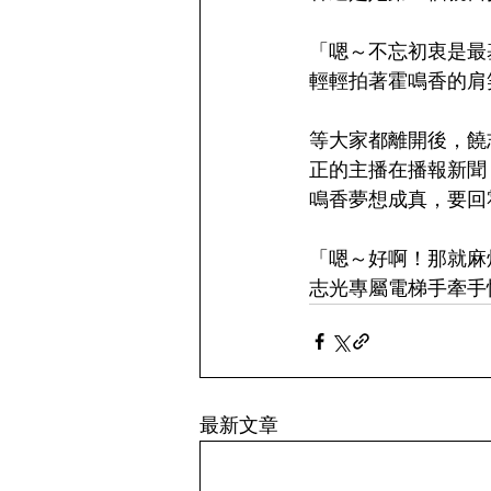
「嗯～不忘初衷是最
輕輕拍著霍鳴香的肩
等大家都離開後，饒
正的主播在播報新聞
鳴香夢想成真，要回
「嗯～好啊！那就麻
志光專屬電梯手牽手
最新文章