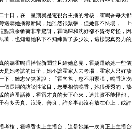
二十日，在一星期就是電視台主播的考核，霍鳴香每天都
旁邊聽她播報新聞，她雖然很緊張，但她卻不怯場，一上
這點讓余敏荷非常驚訝，霍鳴琛和沈妤卻不覺得奇怪，因
執著，也知道她私下不知練習了多少次，這樣認真努力的
真的聽霍鳴香播報新聞並且給她意見，霍嬌還給她一些儀
天是她考試的日子，她不讓霍家人去考場，霍家人只好放
一下，饒志光笑著說：「霍爸爸，您不用緊張，鳴香這次
一個長期的訪談性節目，您要相信鳴香，她很優秀的，放
說的這番話後，霍雷才真的安下心來，這其實不能怪他，
子有多天真、浪漫、善良，許多事都沒有放在心上，或許
播考核，霍鳴香也上主播台，這是她第一次真正上主播台