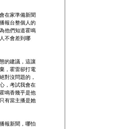
會在家準備新聞
播報台整個人的
為他們知道霍鳴
人不會差到哪
態的建議，這讓
棄，霍雷卻打電
絕對沒問題的，
心，考試我會在
霍鳴香幾乎是他
只有當主播是她
播報新聞，哪怕