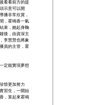
後看看前方的提
頭示意可以開
導播非常欣賞，
聞，霍鳴香一氣
結束，她起身鞠
鐘後，由資深主
，李慧慧也將象
播員的主管，霍
一定能實現夢想
珍惜更加努力
實習生，一開始
香，算起來霍鳴