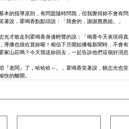
基本的指導原則，有問題隨時問我，但我覺得妳不會有問
笑著說，霍鳴香點點頭說：「我會的，謝謝惠惠姐。」
志光才敢走到霍鳴香身邊輕聲的說：「鳴香今天表現得真
，導播也很欣賞妳喔！相信下月開始播報新聞時，不會有
霍家山莊嗎？今天我送妳回去，一起告訴他們這個好消息
煩『老闆』了，哈哈哈～。」霍鳴香笑著說，饒志光也笑
愉快的離開。