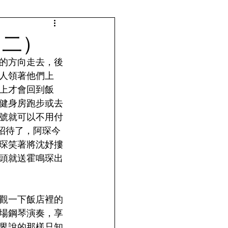
（二）
的方向走去，後
人領著他們上
上才會回到飯
健身房跑步或去
號就可以不用付
招待了，阿琛今
琛笑著將沈妤摟
頭就送霍鳴琛出
觀一下飯店裡的
場鋼琴演奏，享
界說的那樣只知