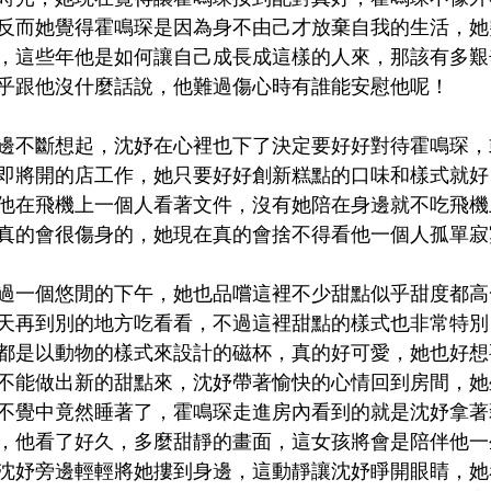
反而她覺得霍鳴琛是因為身不由己才放棄自我的生活，她
，這些年他是如何讓自己成長成這樣的人來，那該有多艱
乎跟他沒什麼話說，他難過傷心時有誰能安慰他呢！
邊不斷想起，沈妤在心裡也下了決定要好好對待霍鳴琛，
即將開的店工作，她只要好好創新糕點的口味和樣式就好
他在飛機上一個人看著文件，沒有她陪在身邊就不吃飛機
真的會很傷身的，她現在真的會捨不得看他一個人孤單寂
過一個悠閒的下午，她也品嚐這裡不少甜點似乎甜度都高
天再到別的地方吃看看，不過這裡甜點的樣式也非常特別
都是以動物的樣式來設計的磁杯，真的好可愛，她也好想
不能做出新的甜點來，沈妤帶著愉快的心情回到房間，她
不覺中竟然睡著了，霍鳴琛走進房內看到的就是沈妤拿著
，他看了好久，多麼甜靜的畫面，這女孩將會是陪伴他一
沈妤旁邊輕輕將她摟到身邊，這動靜讓沈妤睜開眼睛，她