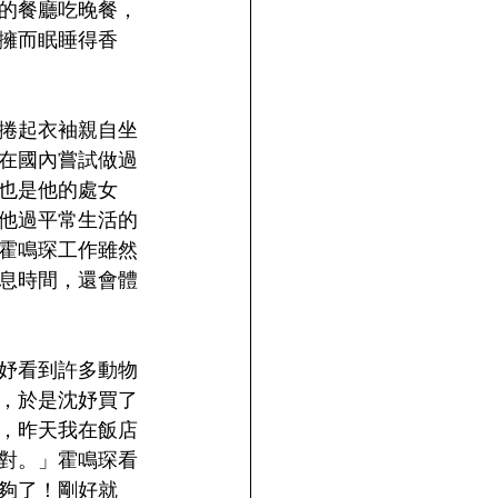
的餐廳吃晚餐，
擁而眠睡得香
捲起衣袖親自坐
在國內嘗試做過
也是他的處女
他過平常生活的
霍鳴琛工作雖然
息時間，還會體
妤看到許多動物
，於是沈妤買了
，昨天我在飯店
對。」霍鳴琛看
夠了！剛好就