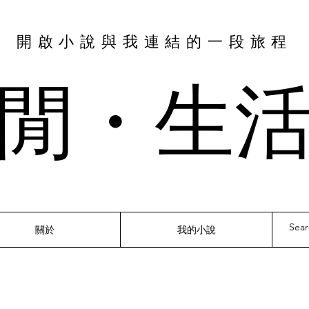
​開啟小說與我連結的一段旅程
閒・​生
關於
我的小說