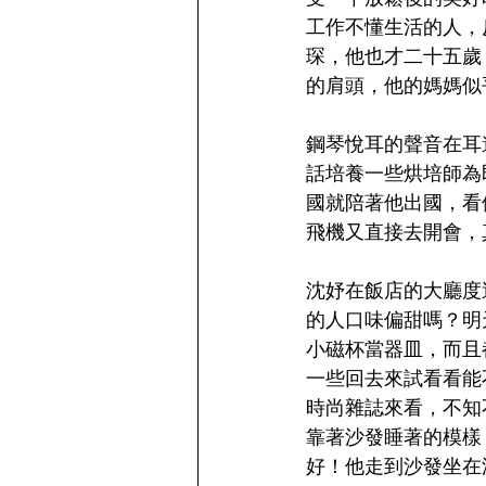
工作不懂生活的人，
琛，他也才二十五歲
的肩頭，他的媽媽似
鋼琴悅耳的聲音在耳
話培養一些烘培師為
國就陪著他出國，看
飛機又直接去開會，
沈妤在飯店的大廳度
的人口味偏甜嗎？明
小磁杯當器皿，而且
一些回去來試看看能
時尚雜誌來看，不知
靠著沙發睡著的模樣
好！他走到沙發坐在