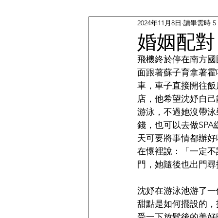
2024年11月8日
讀畢需時 5
婚姻配對
飛機終於停在南方國
面跟著蘇子育拿著霍
車，車子直接開往飯
店，他希望沈妤自己
游泳，不過她沒帶泳
錢，也可以去做SP
天可要將事情都辦好
在懷裡說：「一定不
門，她隨後也出門尋
沈妤在游泳池游了一
甜點是如何擺設的，
受一下放鬆後的美好