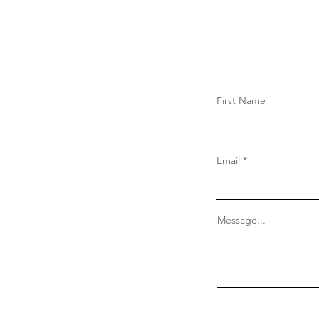
桃縣市人，
First Name
Email
Message...