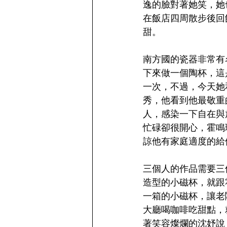
逸的臉對著她笑，她
在飯店四周散步後回
甜。
南方國的瓷器非常有
下來做一個陶杯，這
一次，不過，今天她
秀，他看到他最敬重
人，感染一下自在與
忙碌卻很開心，霍鳴
諒他有家庭適度的給
三個人的作品需要三
造型的小磁杯，就跟
一箱的小磁杯，讓老
大廳喝咖啡吃甜點，
著笑容燦爛的沈妤說