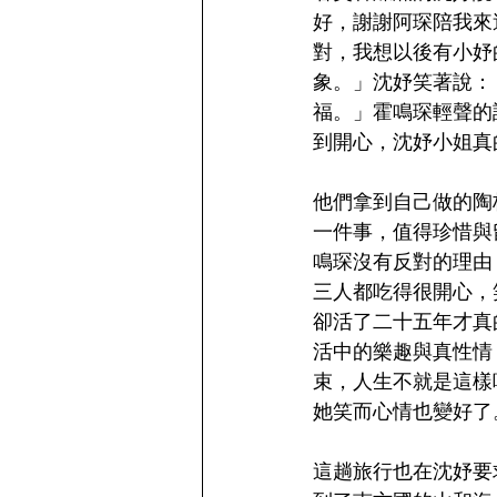
好，謝謝阿琛陪我來
對，我想以後有小妤
象。」沈妤笑著說：
福。」霍鳴琛輕聲的
到開心，沈妤小姐真
他們拿到自己做的陶
一件事，值得珍惜與
鳴琛沒有反對的理由
三人都吃得很開心，
卻活了二十五年才真
活中的樂趣與真性情
束，人生不就是這樣
她笑而心情也變好了
這趟旅行也在沈妤要