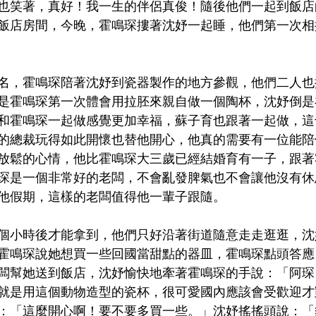
也笑著，真好！我一生的伴侶真俊！隨後他們一起到飯店
飯店房間，今晚，霍鳴琛摟著沈妤一起睡，他們第一次相
名，霍鳴琛陪著沈妤到瓷器製作的地方參觀，他們二人也
是霍鳴琛第一次體會用拉胚來親自做一個陶杯，沈妤倒是
和霍鳴琛一起做感覺更加幸福，蘇子育也跟著一起做，這
的總裁玩得如此開懷也替他開心，他真的需要有一位能陪
放鬆的心情，他比霍鳴琛大三歲已經結婚育有一子，跟著
琛是一個非常好的老闆，不會亂發脾氣也不會讓他沒有休
他假期，這樣的老闆值得他一輩子跟隨。
個小時後才能拿到，他們只好沿著街道隨意走走逛逛，沈
霍鳴琛說她想買一些回國當甜點的器皿，霍鳴琛點頭答應
闆幫她送到飯店，沈妤愉快地牽著霍鳴琛的手說：「阿琛
就是用這個動物造型的瓷杯，很可愛國內應該會受歡迎才
：「這麼開心啊！要不要多買一些。」沈妤搖搖頭說：「