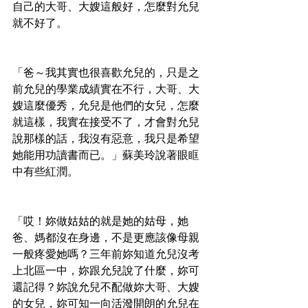
自己的大哥、大嫂這般好，怎麼對允兒
就不好了。
「爸～我其實也很喜歡允兒的，只是之
前允兒的學業成績實在不行，大哥、大
嫂這麼優秀，允兒是他們的女兒，怎麼
就這樣，我實在接受不了，才會對允兒
說那樣的話，我沒有惡意，我只是希望
她能用功讀書而已。」蘇美玲說著眼眶
中有些紅潤。
「哎！妳做姑姑的就是她的姑母，她
爸、媽都沒在身邊，不是更應該像母親
一般疼愛她嗎？三年前妳知道允兒沒考
上北區一中，妳跟允兒說了什麼，妳可
還記得？妳說允兒不配做妳大哥、大嫂
的女兒，妳可知一向活潑開朗的允兒在