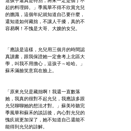
這孩子還真是特別，將來一定是個了不
起的料理師。」季風華不得不欣賞允兒
的膽識，這個年紀就知道自己要什麼，
還知道如何藏拙，不讓人干擾，真的不
容易啊！不愧是大哥、大嫂的女兒。
「應該是這樣，允兒用三個月的時間認
真讀書，跟我保證她一定會考上北區大
學，叫我不用擔心，這孩子～哈哈。」
蘇禾滿臉笑意寫在臉上。
「原來允兒是藏拙啊！我還一直數落
她，我真的很對不起允兒，我應該多跟
允兒聊聊她的想法才對。」蘇美玲聽完
季風華和蘇禾的談話後，內心對允兒的
愧疚就更加深了，她不知道自己還能不
能得到允兒的諒解。