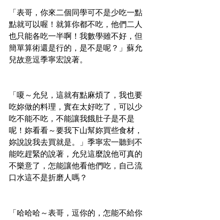
「表哥，你來二個同學可不是少吃一點
點就可以喔！就算你都不吃，他們二人
也只能各吃一半啊！我數學雖不好，但
簡單算術還是行的，是不是呢？」蘇允
兒故意逗季寧宏說著。
「嗄～允兒，這就有點麻煩了，我也要
吃妳做的料理，實在太好吃了，可以少
吃不能不吃，不能讓我餓肚子是不是
呢！妳看看～要我下山幫妳買些食材，
妳說說我去買就是。」季寧宏一聽到不
能吃趕緊的說著，允兒這麼說他可真的
不樂意了，怎能讓他看他們吃，自己流
口水這不是折磨人嗎？
「哈哈哈～表哥，逗你的，怎能不給你