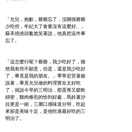
「允兒，抱歉，爺爺忘了，沒關係爺爺
少吃些，年紀大了食量沒有這麼好。」
蘇禾撓撓頭尷尬笑著說，他真把這件事
忘了。
「這怎麼行呢？爺爺，我少吃好了，雖
然我有些不願意，但是，還是我少吃好
了，畢竟是我的朋友。」季寧宏苦著臉
說著，畢竟允兒做的料理實在太好吃
了，就說今早的三明治，那蛋厚又鬆軟
綿密，雞肉條煎的恰到好處，馬鈴薯沙
拉更是一絕，三層口感味道分明，吃起
來卻是美味十足，是他吃過最好吃的三
明治了。