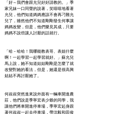
「好～我們會跟允兒好好請教的。」季
家兄妹一口同聲的說著，笑嘻嘻地看著
允兒，他們知道媽媽應該不會再刁難允
兒了，雖然他們不知道剛剛發生何事讓
媽媽改變，但是，他們樂見其成，只要
媽媽不說些讓人討厭的話就行。
「哈－哈哈！我哪能教表哥、表姐什麼
啊！一起學習一起學習就好。」蘇允兒
馬上說，她不知道姑姑剛剛是怎麼了就
改變對她的看法，但是，她還是很高興
姑姑不再討厭她了。
何叔叔突然進來說外面有一輛車開進農
莊，他們說是季寧宏表少爺的同學，我
讓他們將車開進停車場，季寧宏起身跟
著何叔叔一起去停車場，帶沈毅和田俊