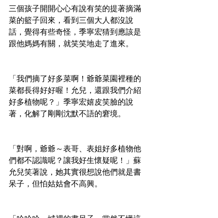
三個孩子開開心心有說有笑的提著摘滿
菜的籃子回來，看到三個大人都沒說
話，覺得有些奇怪，季寧宏猜到應該是
跟他媽媽有關，就笑笑地走了進來。
「我們摘了好多菜啊！爺爺菜園裡種的
菜都長得好好喔！允兒，還跟我們介紹
好多植物呢？」季寧宏嬉皮笑臉的說
著，化解了剛剛沈默不語的窘境。
「對啊，爺爺～表哥、表姐好多植物他
們都不認識呢？讓我好生懷疑呢！」蘇
允兒笑著說，她其實很想說他們就是書
呆子，但怕姑姑會不高興。