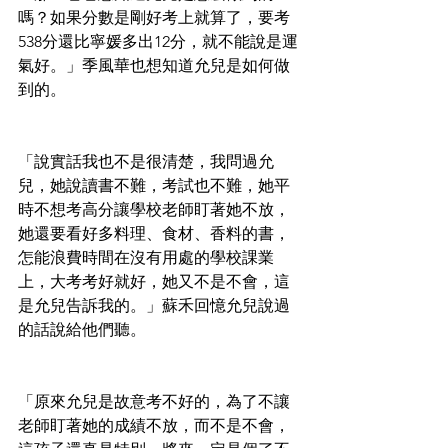
嗎？如果分數是剛好考上就算了，要考
538分還比寧媛多出12分，就不能說是運
氣好。」季風華也想知道允兒是如何做
到的。
「說實話我也不是很清楚，我問過允
兒，她說讀書不難，考試也不難，她平
時不想考高分讓學校老師盯著她不放，
她還要看好多料理、食材、香料的書，
怎能浪費時間在沒有用處的學校課業
上，大考考好就好，她又不是不會，這
是允兒告訴我的。」蘇禾回憶允兒說過
的話說給他們聽。
「原來允兒是故意考不好的，為了不讓
老師盯著她的成績不放，而不是不會，