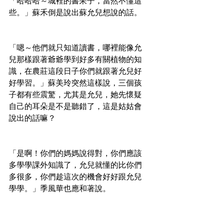
「哈哈哈～城裡的書呆子，當然不懂這
些。」蘇禾倒是說出蘇允兒想說的話。
「嗯～他們就只知道讀書，哪裡能像允
兒那樣跟著爺爺學到好多有關植物的知
識，在農莊這段日子你們就跟著允兒好
好學習。」蘇美玲突然這樣說，三個孩
子都有些震驚，尤其是允兒，她先懷疑
自己的耳朵是不是聽錯了，這是姑姑會
說出的話嘛？
「是啊！你們的媽媽說得對，你們應該
多學學課外知識了，允兒就懂的比你們
多很多，你們趁這次的機會好好跟允兒
學學。」季風華也應和著說。