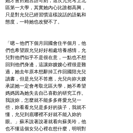
她才會對她言語苛刻，這次允兒考上北
區第一大學，其實她內心比誰都高興，
只是對允兒已經習慣這樣說話的語氣和
態度，一時她也改變不了。
「嗯～他們下個月回國會住半個月，他
們也希望跟允兒好好相處培養感情，允
兒對他們似乎不是很在意，一點也不想
回到他們身邊，這讓妳嫂嫂心裡很是難
過，她去年原本想辭掉工作回國陪允兒
讀書，但是允兒不答應，允兒向妳大嫂
承諾她一定會考取北區大學，她不希望
媽媽因為她失去自己喜歡的研究工作。
我說妳，怎麼就不能多多疼愛允兒一
些，妳看看允兒是多好的孩子，我就不
懂，允兒到底哪裡不好就不能入妳的
眼。」蘇禾說著說著就看向蘇美玲，他
也不懂這個女兒心裡在想什麼，明明對