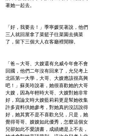
著她一起去。
「好，我要去！」季寧媛笑著說，他們
三人就回屋拿了菜籃子往菜園去摘菜
了，留下三個大人在客廳裡閒聊。
「爸～大哥、大嫂還有允威今年會不會
回國，他們二年沒有回來了，允兒考上
北區第一大學，大哥、大嫂應該很高興
吧！」蘇美玲說著，她很喜歡她的大哥
大嫂，因為年輕時大哥、大嫂對她非常
好，寫論文時大嫂藍莉莉更是幫她收集
許多資料供她參考，對她真的沒話說得
好，她其實不是不喜歡允兒，只是，她
覺得哥哥、嫂嫂如此優秀，怎麼這個女
兒卻如此不愛讀書，成績總是上不去，