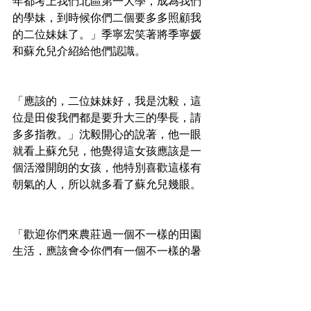
年都考上我們北區第一大學，成為我們
的學妹，到時候你們二個要多多照顧我
的二位妹妹了。」季寧宏笑著將季寧媛
和蘇允兒介紹給他們認識。
「應該的，二位妹妹好，我是沈毅，這
位是田俊我們都是要升大三的學長，請
多多指教。」沈毅開心的說著，他一眼
就看上蘇允兒，他覺得這女孩應該是一
個活潑開朗的女孩，他特別喜歡這樣有
朝氣的人，所以就多看了蘇允兒幾眼。
「歡迎你們來農莊過一個不一樣的田園
生活，應該會令你們有一個不一樣的暑
假。」蘇允兒笑嘻嘻的說著，一雙大眼
睛瞬間瞇成一條線。