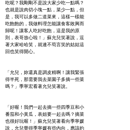
吃呢？我剛剛不是說大家少吃一點嗎？
也就是說肉切小塊一點，菜少一點，但
是，我可以多做二道菜來，這樣一樣能
吃飽飽的，我做料理怎能讓食客敗興而
歸呢！讓客人吃好吃飽，這是我的原
則，表哥放心啦！」蘇允兒笑著說，逗
著大家哈哈笑，就連不苟言笑的姑姑這
回也笑得開心。
「允兒，妳還真是調皮精啊！讓我緊張
得半死，那需要我去菜園子多摘一些菜
嗎？」季寧宏看著允兒笑著說。
「好喔！我們一起去摘一些四季豆和小
番茄和小黃瓜，表姐要一起去嗎？摘菜
也很好玩喔！」蘇允兒笑著看向季寧媛
說，允兒覺得季寧媛有些內向，應該約