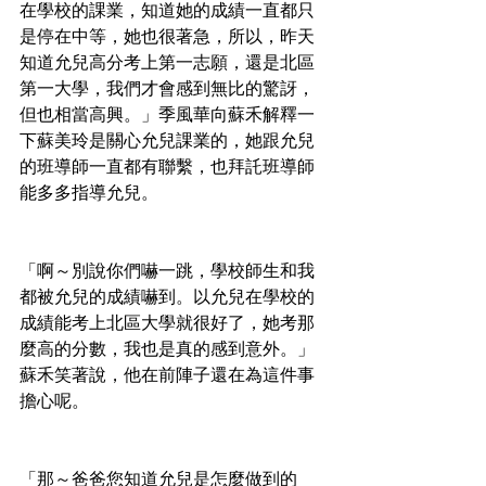
在學校的課業，知道她的成績一直都只
是停在中等，她也很著急，所以，昨天
知道允兒高分考上第一志願，還是北區
第一大學，我們才會感到無比的驚訝，
但也相當高興。」季風華向蘇禾解釋一
下蘇美玲是關心允兒課業的，她跟允兒
的班導師一直都有聯繫，也拜託班導師
能多多指導允兒。
「啊～別說你們嚇一跳，學校師生和我
都被允兒的成績嚇到。以允兒在學校的
成績能考上北區大學就很好了，她考那
麼高的分數，我也是真的感到意外。」
蘇禾笑著說，他在前陣子還在為這件事
擔心呢。
「那～爸爸您知道允兒是怎麼做到的