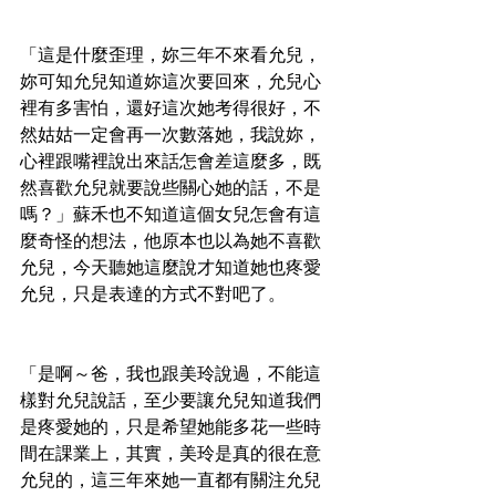
「這是什麼歪理，妳三年不來看允兒，
妳可知允兒知道妳這次要回來，允兒心
裡有多害怕，還好這次她考得很好，不
然姑姑一定會再一次數落她，我說妳，
心裡跟嘴裡說出來話怎會差這麼多，既
然喜歡允兒就要說些關心她的話，不是
嗎？」蘇禾也不知道這個女兒怎會有這
麼奇怪的想法，他原本也以為她不喜歡
允兒，今天聽她這麼說才知道她也疼愛
允兒，只是表達的方式不對吧了。
「是啊～爸，我也跟美玲說過，不能這
樣對允兒說話，至少要讓允兒知道我們
是疼愛她的，只是希望她能多花一些時
間在課業上，其實，美玲是真的很在意
允兒的，這三年來她一直都有關注允兒