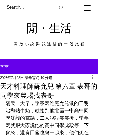
閒・​生活
​開啟小說與我連結的一段旅程
文章
2023年7月25日
讀畢需時 10 分鐘
天才料理師蘇允兒 第六章 表哥的
同學來農場找表哥
隔天一大早，季寧宏吃完允兒做的三明
治和熱牛奶，就接到他北區一中高中同
學沈毅的電話，二人說說笑笑後，季寧
宏就跟大家說他的高中同學沈毅等一下
會來，還有田俊也會一起來，他們想在