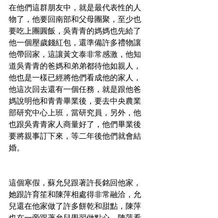
在他們這群朋友中，就是最代表性的人
物了，他要回南部和父母團聚，至少也
要吃上團圓飯，吳青青的媽媽也先給了
他一個壓歲錢紅包，還準備許多禮物讓
他帶回家，這讓黃文泰非常感激，他知
道吳青青的爸媽和弟弟都待他如親人，
他也是一樣已經將他們看成他的家人，
他這次回去還有一個任務，就是跟他爸
媽說明他和青青畢業後，要去中央農業
部研究中心上班，當研究員，另外，他
也跟吳青青家人商量好了，他們畢業後
要將親事訂下來，等二年後他們就會結
婚。
這個寒假，蘇允兒跟著許長銘回他家，
她跟許育笙和陳萍相處得非常融洽，允
兒還在他家做了許多餅乾和甜點，陳萍
也在一旁跟著允兒學習做點心，陳萍看