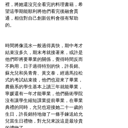
裡，將她還沒完全看完的料理書籍，希
望這學期能順利將他們看完後融會貫
通，相信對自己創新佐料會很有幫助
的。
時間將像流水一般過得真快，期中考才
結束沒多久，期末考就接著來，或許是
他們即將要畢業的關係，覺得時間反而
不夠用，日子過得特別的快，許長銘、
蘇允兒和吳青青、黃文泰，經過馬拉松
式的考試結束後，他們也迎來了畢業，
農藝系的學生基本上讀三年就能畢業，
寧媛還有一年才能畢業，他們藝術學院
沒有讓學生縮短課業提前畢業，在畢業
典禮的同時，允兒也迎接她二十一歲的
生日，許長銘特地做了一條手鍊送給允
兒當生日禮物，對允兒來說這是最珍貴
的禮物了。