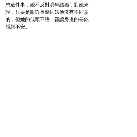
想這件事，她不反對明年結婚，對她來
說，只要是跟許長銘結婚他沒有不同意
的，但她的低頭不語，卻讓身邊的長銘
感到不安。
「嗯！我和允兒還在想這件事，還有一
年的時間可以考慮，到時候再說也不遲
啊！」許長銘笑著說。
「嗯！長銘說得對，我還想去一趟斯里
蘭卡香料島，等我回來後，再說這是可
好？」蘇允兒看著許長銘說，她不希望
長銘誤會她。
「好！我陪妳一起去。」許長銘笑著
說。