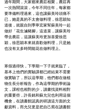
過年期間，大家都來農莊相聚，農莊再
一次熱鬧滾滾，今年不同往年，每家都
要準備料理過來，這也讓蘇美玲頭痛不
已，她是真的不太會做料理，徐思穎知
道後，就親自到季寧宏家幫蘇美玲一起
做好「花生滷豬腳」這道菜，讓蘇美玲
帶去農莊，這讓蘇美玲更加喜愛徐思
穎，徐思穎本來就喜歡做料理，只是她
也沒有太多時間能花在做料理上。
寒假過得快，下學期一下子就來臨了，
基本上他們的實驗課都已經結束不需要
做實驗了，所以這學期，他們都在做植
物生長分析報告，作為這學期的學術論
文，課程也相對的少，讀書找資料相對
的重要些，許長銘和蘇允兒也利用這個
機會，在讀書館認真的研讀這方面的文
獻資料，而允兒更是把自己窩在讀書館