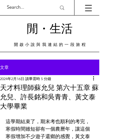
閒・​生活
​開啟小說與我連結的一段旅程
文章
2024年2月16日
讀畢需時 5 分鐘
天才料理師蘇允兒 第六十五章 蘇
允兒、許長銘和吳青青、黃文泰
大學畢業
這學期結束了，期末考也順利的考完，
寒假時間雖短卻有一個農曆年，讓這個
寒假增加不少遊子還鄉的感覺，黃文泰