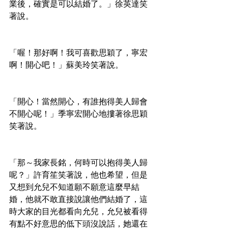
業後，確實是可以結婚了。」徐英達笑
著說。
「喔！那好啊！我可喜歡思穎了，寧宏
啊！開心吧！」蘇美玲笑著說。
「開心！當然開心，有誰抱得美人歸會
不開心呢！」季寧宏開心地摟著徐思穎
笑著說。
「那～我家長銘，何時可以抱得美人歸
呢？」許育笙笑著說，他也希望，但是
又想到允兒不知道願不願意這麼早結
婚，他就不敢直接說讓他們結婚了，這
時大家的目光都看向允兒，允兒被看得
有點不好意思的低下頭沒說話，她還在