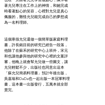
著允兒專注在工作上的神情，和她完成
時看著點心的笑容，心裡對允兒是真心
佩服的，難怪允兒能完成自己的夢想成
為一名料理師。
這個寒假允兒還做一個簡單版家庭料理
書，許長銘目前的研究已經告一段落，
他除了在蘇禾的研究中心上班外，宋元
和也讓他參與他的研究中心裡的文案評
審，他晚上就會幫允兒做一些圖文，讓
允兒輕鬆不少，出版社也同意出這本
「蘇允兒簡易料理書」預計年後出版，
吳嘉瑜和DaDa也一起出版一本冠軍料理
書，這本書一出版發行，五萬本就全部
賣完。