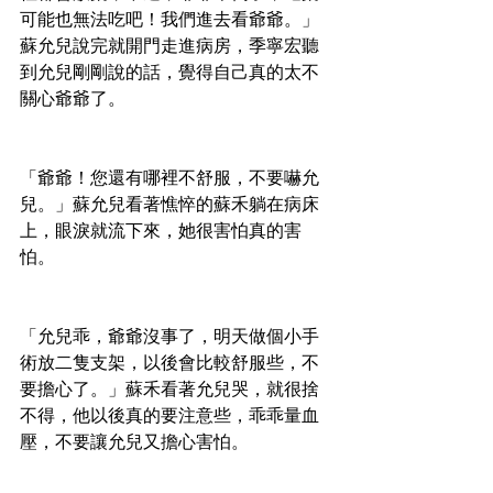
可能也無法吃吧！我們進去看爺爺。」
蘇允兒說完就開門走進病房，季寧宏聽
到允兒剛剛說的話，覺得自己真的太不
關心爺爺了。
「爺爺！您還有哪裡不舒服，不要嚇允
兒。」蘇允兒看著憔悴的蘇禾躺在病床
上，眼淚就流下來，她很害怕真的害
怕。
「允兒乖，爺爺沒事了，明天做個小手
術放二隻支架，以後會比較舒服些，不
要擔心了。」蘇禾看著允兒哭，就很捨
不得，他以後真的要注意些，乖乖量血
壓，不要讓允兒又擔心害怕。