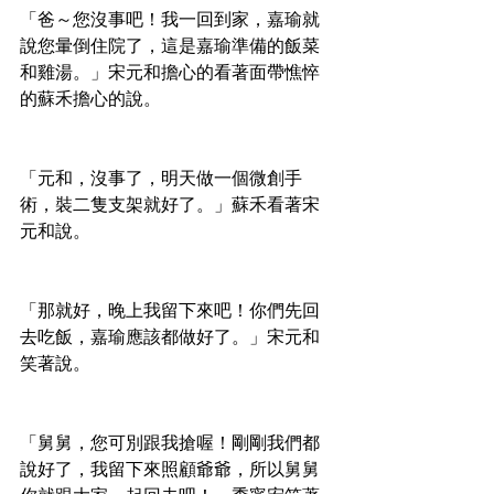
「爸～您沒事吧！我一回到家，嘉瑜就
說您暈倒住院了，這是嘉瑜準備的飯菜
和雞湯。」宋元和擔心的看著面帶憔悴
的蘇禾擔心的說。
「元和，沒事了，明天做一個微創手
術，裝二隻支架就好了。」蘇禾看著宋
元和說。
「那就好，晚上我留下來吧！你們先回
去吃飯，嘉瑜應該都做好了。」宋元和
笑著說。
「舅舅，您可別跟我搶喔！剛剛我們都
說好了，我留下來照顧爺爺，所以舅舅