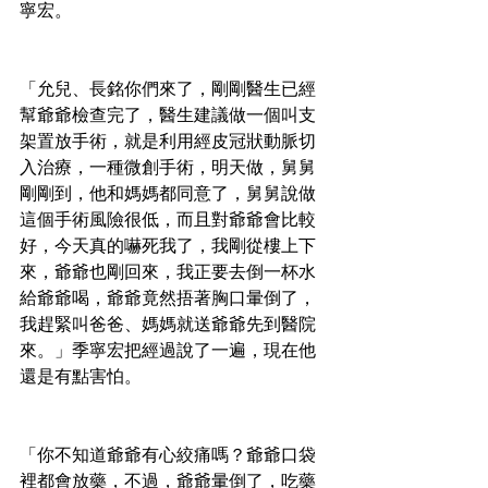
寧宏。
「允兒、長銘你們來了，剛剛醫生已經
幫爺爺檢查完了，醫生建議做一個叫支
架置放手術，就是利用經皮冠狀動脈切
入治療，一種微創手術，明天做，舅舅
剛剛到，他和媽媽都同意了，舅舅說做
這個手術風險很低，而且對爺爺會比較
好，今天真的嚇死我了，我剛從樓上下
來，爺爺也剛回來，我正要去倒一杯水
給爺爺喝，爺爺竟然捂著胸口暈倒了，
我趕緊叫爸爸、媽媽就送爺爺先到醫院
來。」季寧宏把經過說了一遍，現在他
還是有點害怕。
「你不知道爺爺有心絞痛嗎？爺爺口袋
裡都會放藥，不過，爺爺暈倒了，吃藥