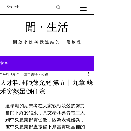
閒・​生活
​開啟小說與我連結的一段旅程
文章
2024年1月26日
讀畢需時 7 分鐘
天才料理師蘇允兒 第五十九章 蘇
禾突然暈倒住院
這學期的期末考在大家戰戰兢兢的努力
奮鬥下終於結束，黃文泰和吳青青二人
到中央農業部實習後，因為表現優異，
被中央農業部直接留下來當實驗室裡的