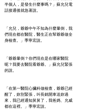
半個人，是發生什麼事嗎？」蘇允兒電
話接通後就急著說。
「允兒，爺爺中午不知為什麼暈倒，我
們現在都在醫院，醫生正在幫爺爺做全
身檢查。」季寧宏說。
「爺爺暈倒？你們現在是在哪家醫院
呢？我要去醫院看爺爺。」蘇允兒緊張
的說。
「在第一醫院心臟科做檢查，爺爺已經
醒了，妳別緊張，叫長銘開車送妳過
來，我已經通知舅舅了，我爸媽、允威
都在這裡。」季寧宏說。