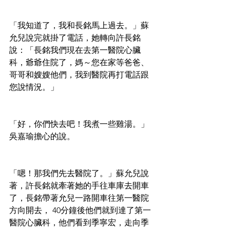
「我知道了，我和長銘馬上過去。」蘇
允兒說完就掛了電話，她轉向許長銘
說：「長銘我們現在去第一醫院心臟
科，爺爺住院了，媽～您在家等爸爸、
哥哥和嫂嫂他們，我到醫院再打電話跟
您說情況。」
「好，你們快去吧！我煮一些雞湯。」
吳嘉瑜擔心的說。
「嗯！那我們先去醫院了。」蘇允兒說
著，許長銘就牽著她的手往車庫去開車
了，長銘帶著允兒一路開車往第一醫院
方向開去， 40分鐘後他們就到達了第一
醫院心臟科，他們看到季寧宏，走向季