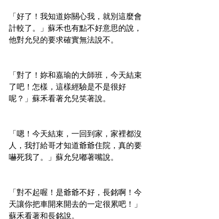
「好了！我知道妳關心我，就別這麼會
計較了。」蘇禾也有點不好意思的說，
他對允兒的要求確實無法說不。
「對了！妳和嘉瑜的大師班，今天結束
了吧！怎樣，這樣經驗是不是很好
呢？」蘇禾看著允兒笑著說。
「嗯！今天結束，一回到家，家裡都沒
人，我打給哥才知道爺爺住院，真的要
嚇死我了。」蘇允兒嘟著嘴說。
「對不起喔！是爺爺不好，長銘啊！今
天讓你把車開來開去的一定很累吧！」
蘇禾看著和長銘說。