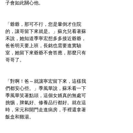
子會如此關心他。
「爺爺，那可不行，您是暈倒才住院
的，讓哥留下來就是。」蘇允兒看著蘇
禾說，她知道季寧宏想多多接近爺爺，
爸爸明天要上班，長銘也需要進實驗
室，她留下來爺爺不會答應，那麼只有
哥哥了。
「對啊！爸～就讓寧宏留下來，這樣我
們都安心些。」季風華說，蘇禾看一下
季風華笑著點頭，這個女婿真的無處可
挑惕，脾氣好、修養品行都好。就在這
時，宋元和開門走進病房，手裡還拿著
飯盒和雞湯。