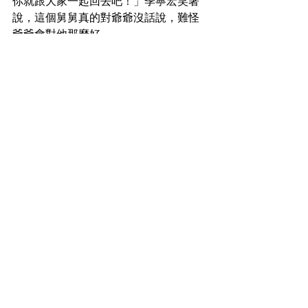
你就跟大家一起回去吧！」季寧宏笑著
說，這個舅舅真的對爺爺沒話說，難怪
爺爺會對他那麼好。
「喔！是這樣嗎？這樣寧宏不會太累
嗎？」宋元和笑著說。
「哎！舅舅，我不累啊！等一下思穎會
來陪我，您說我會累嗎？哈哈哈～」季
寧宏笑著說。
「原來是這樣啊！那我當然不能跟你搶
啊！」宋元和笑著點點頭說，說完後大
家都笑了。