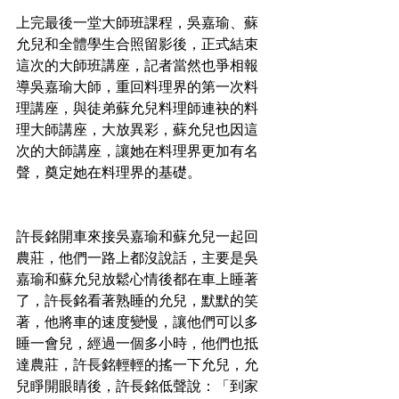
上完最後一堂大師班課程，吳嘉瑜、蘇
允兒和全體學生合照留影後，正式結束
這次的大師班講座，記者當然也爭相報
導吳嘉瑜大師，重回料理界的第一次料
理講座，與徒弟蘇允兒料理師連袂的料
理大師講座，大放異彩，蘇允兒也因這
次的大師講座，讓她在料理界更加有名
聲，奠定她在料理界的基礎。
許長銘開車來接吳嘉瑜和蘇允兒一起回
農莊，他們一路上都沒說話，主要是吳
嘉瑜和蘇允兒放鬆心情後都在車上睡著
了，許長銘看著熟睡的允兒，默默的笑
著，他將車的速度變慢，讓他們可以多
睡一會兒，經過一個多小時，他們也抵
達農莊，許長銘輕輕的搖一下允兒，允
兒睜開眼睛後，許長銘低聲說：「到家