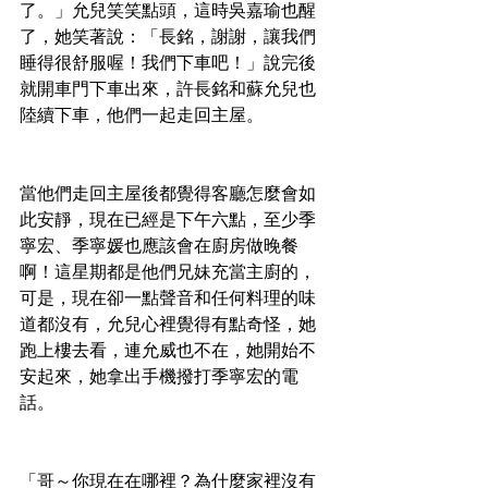
了。」允兒笑笑點頭，這時吳嘉瑜也醒
了，她笑著說：「長銘，謝謝，讓我們
睡得很舒服喔！我們下車吧！」說完後
就開車門下車出來，許長銘和蘇允兒也
陸續下車，他們一起走回主屋。
當他們走回主屋後都覺得客廳怎麼會如
此安靜，現在已經是下午六點，至少季
寧宏、季寧媛也應該會在廚房做晚餐
啊！這星期都是他們兄妹充當主廚的，
可是，現在卻一點聲音和任何料理的味
道都沒有，允兒心裡覺得有點奇怪，她
跑上樓去看，連允威也不在，她開始不
安起來，她拿出手機撥打季寧宏的電
話。
「哥～你現在在哪裡？為什麼家裡沒有