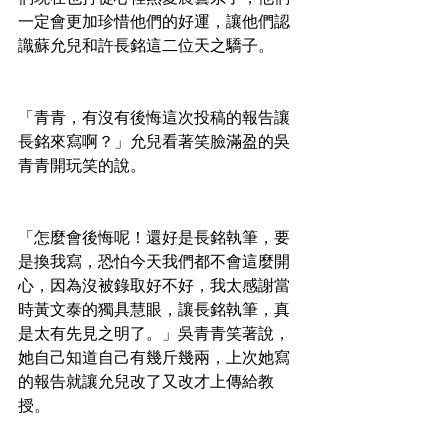
一定會更加珍惜他們的好運，讓他們認
識蘇允兒和許長銘這二位天之驕子。
「青青，有沒有後悔這次投稿的報告讓
長銘來寫啊？」允兒看著笑臉滿盈的吳
青青開玩笑的說。
「怎麼會後悔呢！還好是長銘執筆，要
是換我寫，恐怕今天我們都不會這麼開
心，因為沒被錄取好不好，我太感謝當
時黃文泰的獨具慧眼，讓長銘執筆，真
是太有先見之明了。」吳青青笑著說，
她自己知道自己有幾斤幾兩，上次她寫
的報告就讓允兒改了又改才上傳給教
授。