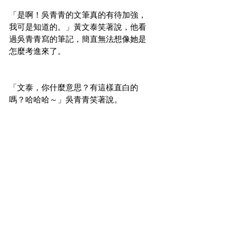
「是啊！吳青青的文筆真的有待加強，
我可是知道的。」黃文泰笑著說，他看
過吳青青寫的筆記，簡直無法想像她是
怎麼考進來了。
「文泰，你什麼意思？有這樣直白的
嗎？哈哈哈～」吳青青笑著說。
「你們二個真的是一對寶，不如～試
試？」蘇允兒看著二人笑著說，她覺得
他們真的會是很好的一對。
「我也覺得可以！」許長銘笑著說，他
們成為一對也是非常合適。