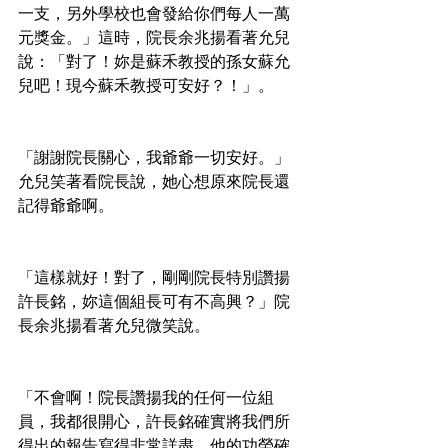
一支，另外學校也會發給你們每人一萬
元獎金。」這時，院長余兆揚看著允兒
說：「對了！妳是蘇禾教授的孫女蘇允
兒吧！現今蘇禾教授可安好？！」。
「謝謝院長關心，我爺爺一切安好。」
允兒笑著看院長說，她心想原來院長還
記得爺爺啊。
「這樣就好！對了，剛剛院長特別讚揚
許長銘，妳這個組長可有不高興？」院
長余兆揚看著允兒微笑說。
「不會啊！院長讚揚我的任何一位組
員，我都很開心，許長銘確實將我們所
得出的報告寫得非常詳盡，他的功勞確