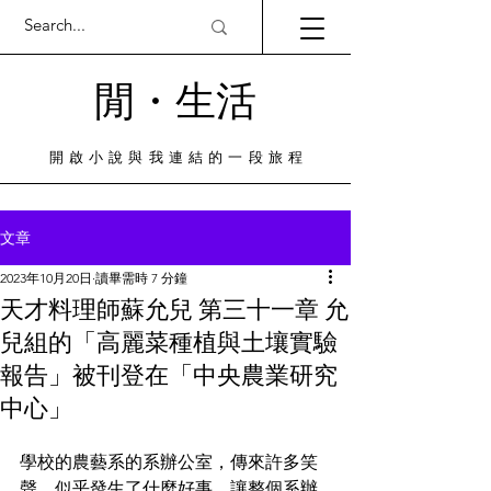
閒・​生活
​開啟小說與我連結的一段旅程
文章
2023年10月20日
讀畢需時 7 分鐘
天才料理師蘇允兒 第三十一章 允
兒組的「高麗菜種植與土壤實驗
報告」被刊登在「中央農業研究
中心」
學校的農藝系的系辦公室，傳來許多笑
聲，似乎發生了什麼好事，讓整個系辦